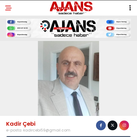
Kadir Çebi
e-posta:
kadircebi59@gmail.com