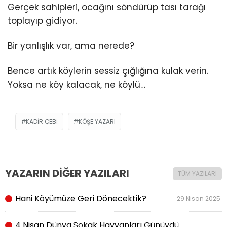
Gerçek sahipleri, ocağını söndürüp tası tarağı
toplayıp gidiyor.
Bir yanlışlık var, ama nerede?
Bence artık köylerin sessiz çığlığına kulak verin.
Yoksa ne köy kalacak, ne köylü…
KADIR ÇEBI
KÖŞE YAZARI
YAZARIN DİĞER YAZILARI
TÜM YAZILARI
Hani Köyümüze Geri Dönecektik?
29 Nisan 2025
4 Nisan Dünya Sokak Hayvanları Günüydü.