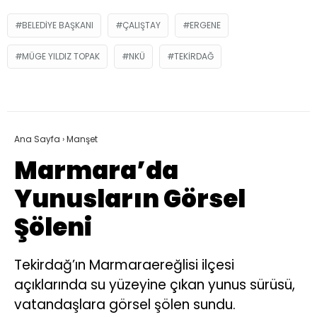
BELEDIYE BAŞKANI
ÇALIŞTAY
ERGENE
MÜGE YILDIZ TOPAK
NKÜ
TEKIRDAĞ
Ana Sayfa
›
Manşet
Marmara’da
Yunusların Görsel
Şöleni
Tekirdağ’ın Marmaraereğlisi ilçesi
açıklarında su yüzeyine çıkan yunus sürüsü,
vatandaşlara görsel şölen sundu.