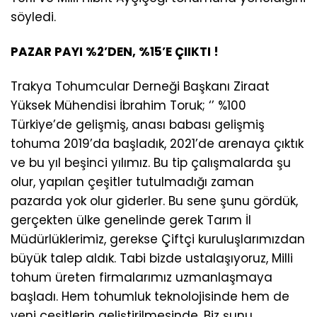
söyledi.
PAZAR PAYI %2’DEN, %15’E ÇIIKTI !
Trakya Tohumcular Derneği Başkanı Ziraat
Yüksek Mühendisi İbrahim Toruk; ‘’ %100
Türkiye’de gelişmiş, anası babası gelişmiş
tohuma 2019’da başladık, 2021’de arenaya çıktık
ve bu yıl beşinci yılımız. Bu tip çalışmalarda şu
olur, yapılan çeşitler tutulmadığı zaman
pazarda yok olur giderler. Bu sene şunu gördük,
gerçekten ülke genelinde gerek Tarım İl
Müdürlüklerimiz, gerekse Çiftçi kuruluşlarımızdan
büyük talep aldık. Tabi bizde ustalaşıyoruz, Milli
tohum üreten firmalarımız uzmanlaşmaya
başladı. Hem tohumluk teknolojisinde hem de
yeni çeşitlerin geliştirilmesinde. Biz şunu