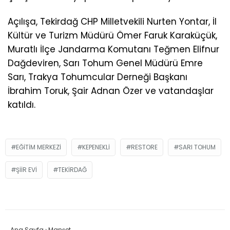
Açılışa, Tekirdağ CHP Milletvekili Nurten Yontar, İl
Kültür ve Turizm Müdürü Ömer Faruk Karaküçük,
Muratlı İlçe Jandarma Komutanı Teğmen Elifnur
Dağdeviren, Sarı Tohum Genel Müdürü Emre
Sarı, Trakya Tohumcular Derneği Başkanı
İbrahim Toruk, Şair Adnan Özer ve vatandaşlar
katıldı.
EĞITIM MERKEZI
KEPENEKLI
RESTORE
SARI TOHUM
ŞIIR EVI
TEKIRDAĞ
Ana Sayfa
›
Manşet