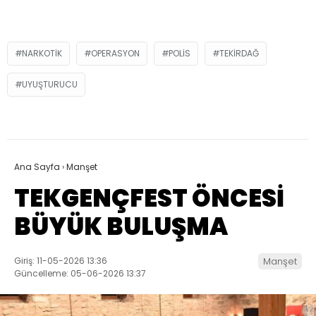
NARKOTIK
OPERASYON
POLIS
TEKIRDAĞ
UYUŞTURUCU
Ana Sayfa
›
Manşet
TEKGENÇFEST ÖNCESİ
BÜYÜK BULUŞMA
Giriş: 11-05-2026 13:36
Manşet
Güncelleme: 05-06-2026 13:37