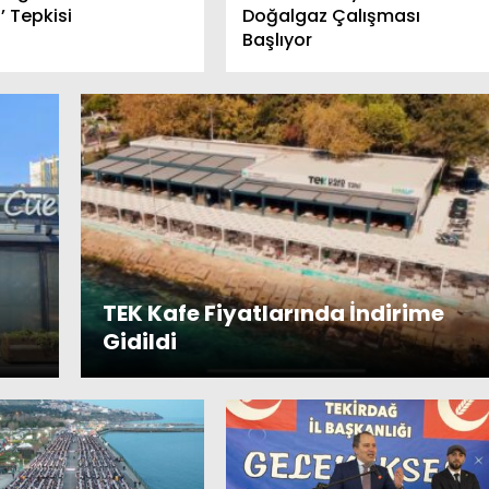
’ Tepkisi
Doğalgaz Çalışması
Başlıyor
TEK Kafe Fiyatlarında İndirime
Gidildi