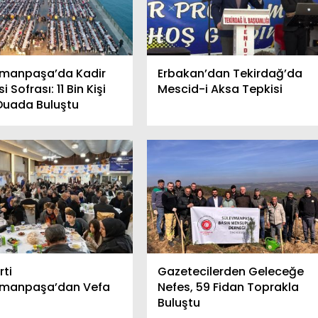
ymanpaşa’da Kadir
Erbakan’dan Tekirdağ’da
 Sofrası: 11 Bin Kişi
Mescid-i Aksa Tepkisi
Duada Buluştu
rti
Gazetecilerden Geleceğe
ymanpaşa’dan Vefa
Nefes, 59 Fidan Toprakla
Buluştu