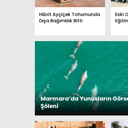
Hibrit Ayçiçek Tohumunda
Eski 
Tekirdağ’da Kanser
İl Danışma M
Dışa Bağımlılık Bitti
Eğiti
Farkındalığına Sanatla Destek
Yapıldı
Marmara’da Yunusların Görs
Şöleni