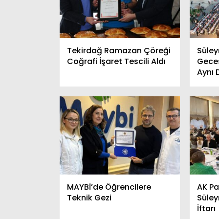
Tekirdağ Ramazan Çöreği
Süle
Coğrafi İşaret Tescili Aldı
Gecesi
Aynı 
MAYBİ’de Öğrencilere
AK Pa
Teknik Gezi
Süle
İftarı