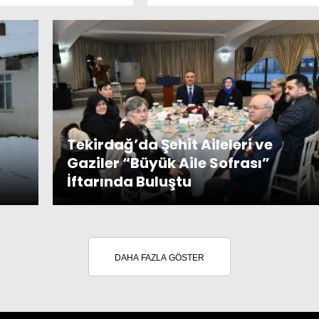
Tekirdağ’da Şehit Aileleri ve
Gaziler “Büyük Aile Sofrası”
İftarında Buluştu
DAHA FAZLA GÖSTER