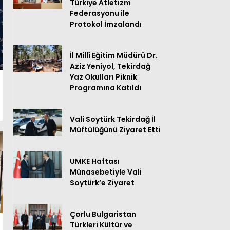
Türkiye Atletizm
Federasyonu ile
Protokol İmzalandı
İl Millî Eğitim Müdürü Dr.
Aziz Yeniyol, Tekirdağ
Yaz Okulları Piknik
Programına Katıldı
Vali Soytürk Tekirdağ İl
Müftülüğünü Ziyaret Etti
UMKE Haftası
Münasebetiyle Vali
Soytürk’e Ziyaret
Çorlu Bulgaristan
Türkleri Kültür ve