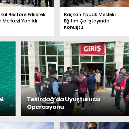
Okul Restore Edilerek
Başkan Topak Mesleki
eclisi Muratlı’da
Çevre Haftasında Sualtı
m Merkezi Yapıldı
Eğitim Çalıştayında
Temizlik Çalışması Yapıldı
Konuştu
el
Tekirdağ’da Uyuşturucu
Operasyonu