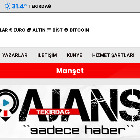
31.4
°
TEKIRDAĞ
LAR
EURO
ALTIN
BİST
BITCOIN
YAZARLAR
İLETIŞIM
KÜNYE
HIZMET ŞARTLARI
Manşet