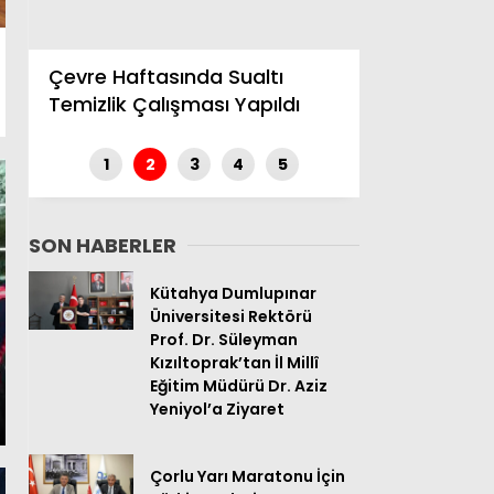
Hafta Sonu Mesaisi
Komşu kad
Yapacaklar !
yaşattılar!
1
2
3
4
5
SON HABERLER
Kütahya Dumlupınar
Üniversitesi Rektörü
Prof. Dr. Süleyman
Kızıltoprak’tan İl Millî
Eğitim Müdürü Dr. Aziz
Yeniyol’a Ziyaret
Çorlu Yarı Maratonu İçin