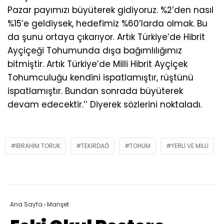
Pazar payımızı büyüterek gidiyoruz. %2’den nasıl
%15’e geldiysek, hedefimiz %60’larda olmak. Bu
da şunu ortaya çıkarıyor. Artık Türkiye’de Hibrit
Ayçiçeği Tohumunda dışa bağımlılığımız
bitmiştir. Artık Türkiye’de Milli Hibrit Ayçiçek
Tohumculuğu kendini ispatlamıştır, rüştünü
ispatlamıştır. Bundan sonrada büyüterek
devam edecektir.’’ Diyerek sözlerini noktaladı.
IBRAHIM TORUK
TEKIRDAĞ
TOHUM
YERLI VE MILLI
Ana Sayfa
›
Manşet