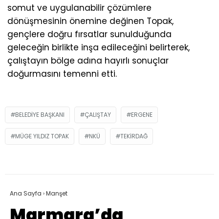
somut ve uygulanabilir çözümlere
dönüşmesinin önemine değinen Topak,
gençlere doğru fırsatlar sunulduğunda
geleceğin birlikte inşa edileceğini belirterek,
çalıştayın bölge adına hayırlı sonuçlar
doğurmasını temenni etti.
BELEDIYE BAŞKANI
ÇALIŞTAY
ERGENE
MÜGE YILDIZ TOPAK
NKÜ
TEKIRDAĞ
Ana Sayfa
›
Manşet
Marmara’da