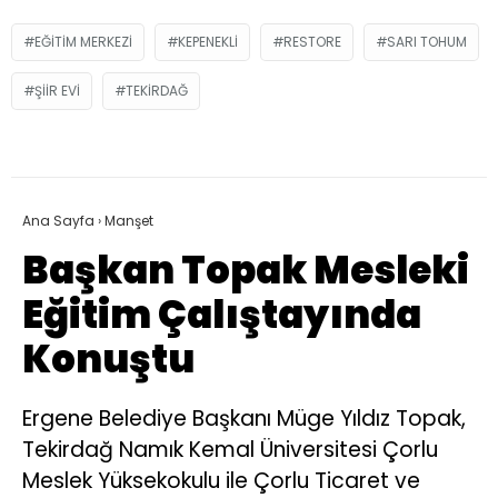
EĞITIM MERKEZI
KEPENEKLI
RESTORE
SARI TOHUM
ŞIIR EVI
TEKIRDAĞ
Ana Sayfa
›
Manşet
Başkan Topak Mesleki
Eğitim Çalıştayında
Konuştu
Ergene Belediye Başkanı Müge Yıldız Topak,
Tekirdağ Namık Kemal Üniversitesi Çorlu
Meslek Yüksekokulu ile Çorlu Ticaret ve