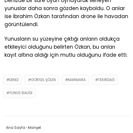
Denizde bir süre oyun oynayarak ilerleyen
yunuslar daha sonra gözden kayboldu. O anlar
ise İbrahim Özkan tarafından drone ile havadan
görüntülendi.
Yunusların su yüzeyine çıktığı anların oldukça
etkileyici olduğunu belirten Özkan, bu anları
kayıt altına aldığı için mutlu olduğunu ifade etti.
DENIZ
GÖRSEL ŞÖLEN
MARMARA
TEKIRDAĞ
YUNUS BALIĞI
Ana Sayfa
›
Manşet