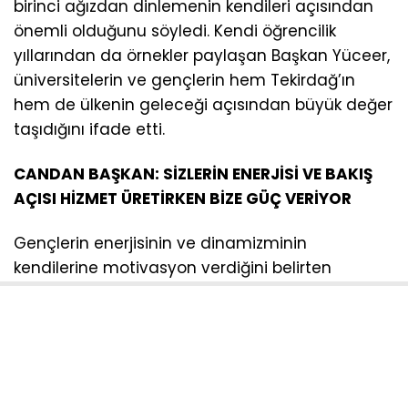
birinci ağızdan dinlemenin kendileri açısından
önemli olduğunu söyledi. Kendi öğrencilik
yıllarından da örnekler paylaşan Başkan Yüceer,
üniversitelerin ve gençlerin hem Tekirdağ’ın
hem de ülkenin geleceği açısından büyük değer
taşıdığını ifade etti.
CANDAN BAŞKAN: SİZLERİN ENERJİSİ VE BAKIŞ
AÇISI HİZMET ÜRETİRKEN BİZE GÜÇ VERİYOR
Gençlerin enerjisinin ve dinamizminin
kendilerine motivasyon verdiğini belirten
Candan Başkan, “Sizlerin her anlamda
talebinizin başımızın üstünde yeri var. Bu bazen
bir sorunun çözümü, bazen de şehrimize dair bir
proje önerisi olabilir. Gençlerimizin fikirlerini
dinlemek ve birlikte düşünmek bizim için çok