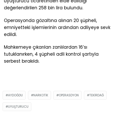
uyuşturucu ticaretinden elde edildiği
değerlendirilen 258 bin lira bulundu.
Operasyonda gözaltına alınan 20 şüpheli,
emniyetteki işlemlerinin ardından adliyeye sevk
edildi.
Mahkemeye çıkarılan zanlılardan 16’sı
tutuklanırken, 4 şüpheli adli kontrol şartıyla
serbest bırakıldı.
AYDOĞDU
NARKOTIK
OPERASDYON
TEKIRDAĞ
UYUŞTURUCU