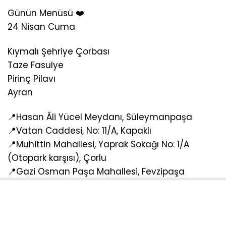
Günün Menüsü ❤️
24 Nisan Cuma
Kıymalı Şehriye Çorbası
Taze Fasulye
Pirinç Pilavı
Ayran
📍Hasan Âli Yücel Meydanı, Süleymanpaşa
📍Vatan Caddesi, No: 11/A, Kapaklı
📍Muhittin Mahallesi, Yaprak Sokağı No: 1/A
(Otopark karşısı), Çorlu
📍Gazi Osman Paşa Mahallesi, Fevzipaşa
Caddesi, Çerkezköy