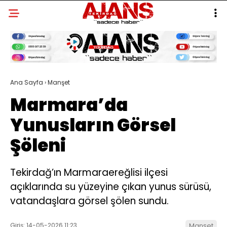
Ana Sayfa
›
Manşet
Marmara’da
Yunusların Görsel
Şöleni
Tekirdağ’ın Marmaraereğlisi ilçesi
açıklarında su yüzeyine çıkan yunus sürüsü,
vatandaşlara görsel şölen sundu.
Giriş: 14-05-2026 11:23
Manşet