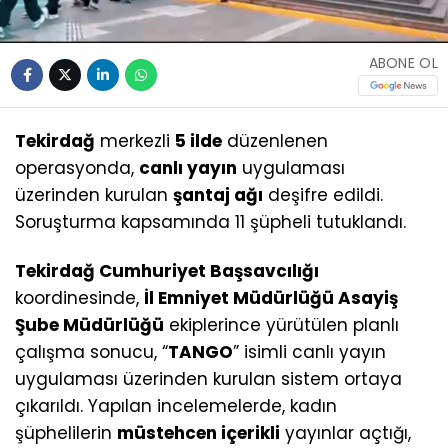
ABONE OL
Tekirdağ
merkezli
5 ilde
düzenlenen
operasyonda,
canlı yayın
uygulaması
üzerinden kurulan
şantaj ağı
deşifre edildi.
Soruşturma kapsamında 11 şüpheli tutuklandı.
Tekirdağ Cumhuriyet Başsavcılığı
koordinesinde,
İl Emniyet Müdürlüğü Asayiş
Şube Müdürlüğü
ekiplerince yürütülen planlı
çalışma sonucu, “
TANGO
” isimli canlı yayın
uygulaması üzerinden kurulan sistem ortaya
çıkarıldı. Yapılan incelemelerde, kadın
şüphelilerin
müstehcen içerikli
yayınlar açtığı,