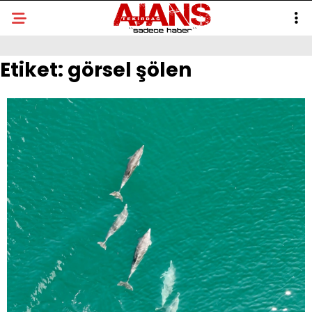
Etiket:
görsel şölen