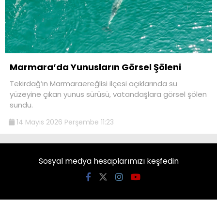
Marmara’da Yunusların Görsel Şöleni
Tekirdağ’ın Marmaraereğlisi ilçesi açıklarında su
yüzeyine çıkan yunus sürüsü, vatandaşlara görsel şölen
sundu.
14 Mayıs 2026 Perşembe 11:23
Sosyal medya hesaplarımızı keşfedin