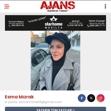
Esma Mızrak
e-posta:
esmamizrak59@gmail.com
YAZARIN TÜM YAZILARI