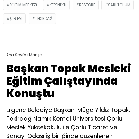
EĞITIM MERKEZI
KEPENEKLI
RESTORE
SARI TOHUM
ŞIIR EVI
TEKIRDAĞ
Ana Sayfa
›
Manşet
Başkan Topak Mesleki
Eğitim Çalıştayında
Konuştu
Ergene Belediye Başkanı Müge Yıldız Topak,
Tekirdağ Namık Kemal Üniversitesi Çorlu
Meslek Yüksekokulu ile Çorlu Ticaret ve
Sanayi Odası iş birliğinde düzenlenen