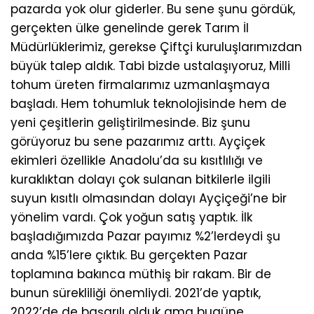
pazarda yok olur giderler. Bu sene şunu gördük,
gerçekten ülke genelinde gerek Tarım İl
Müdürlüklerimiz, gerekse Çiftçi kuruluşlarımızdan
büyük talep aldık. Tabi bizde ustalaşıyoruz, Milli
tohum üreten firmalarımız uzmanlaşmaya
başladı. Hem tohumluk teknolojisinde hem de
yeni çeşitlerin geliştirilmesinde. Biz şunu
görüyoruz bu sene pazarımız arttı. Ayçiçek
ekimleri özellikle Anadolu’da su kısıtlılığı ve
kuraklıktan dolayı çok sulanan bitkilerle ilgili
suyun kısıtlı olmasından dolayı Ayçiçeği’ne bir
yönelim vardı. Çok yoğun satış yaptık. İlk
başladığımızda Pazar payımız %2’lerdeydi şu
anda %15’lere çıktık. Bu gerçekten Pazar
toplamına bakınca müthiş bir rakam. Bir de
bunun sürekliliği önemliydi. 2021’de yaptık,
2022’de de başarılı olduk ama bugüne