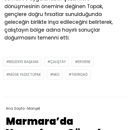
dönüşmesinin önemine değinen Topak,
gençlere doğru fırsatlar sunulduğunda
geleceğin birlikte inşa edileceğini belirterek,
çalıştayın bölge adına hayırlı sonuçlar
doğurmasını temenni etti.
BELEDIYE BAŞKANI
ÇALIŞTAY
ERGENE
MÜGE YILDIZ TOPAK
NKÜ
TEKIRDAĞ
Ana Sayfa
›
Manşet
Marmara’da