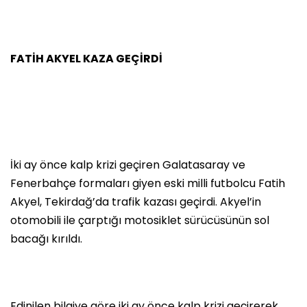
FATİH AKYEL KAZA GEÇİRDİ
İki ay önce kalp krizi geçiren Galatasaray ve
Fenerbahçe formaları giyen eski milli futbolcu Fatih
Akyel, Tekirdağ’da trafik kazası geçirdi. Akyel’in
otomobili ile çarptığı motosiklet sürücüsünün sol
bacağı kırıldı.
Edinilen bilgiye göre iki ay önce kalp krizi geçirerek