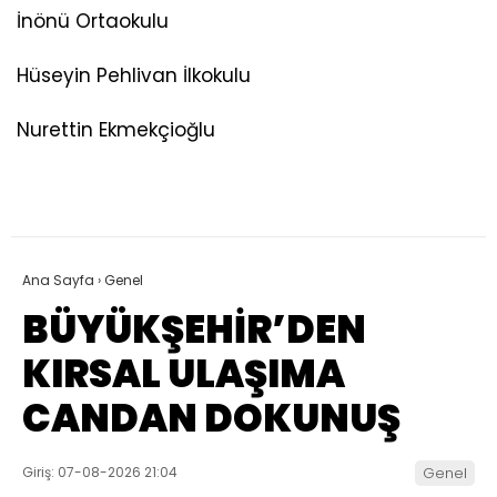
İnönü Ortaokulu
Hüseyin Pehlivan İlkokulu
Nurettin Ekmekçioğlu
Ana Sayfa
›
Genel
BÜYÜKŞEHİR’DEN
KIRSAL ULAŞIMA
CANDAN DOKUNUŞ
Giriş: 07-08-2026 21:04
Genel