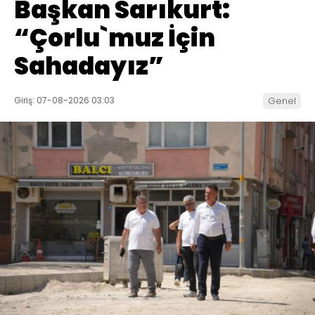
Başkan Sarıkurt:
“Çorlu`muz İçin
Sahadayız”
Giriş: 07-08-2026 03:03
Genel