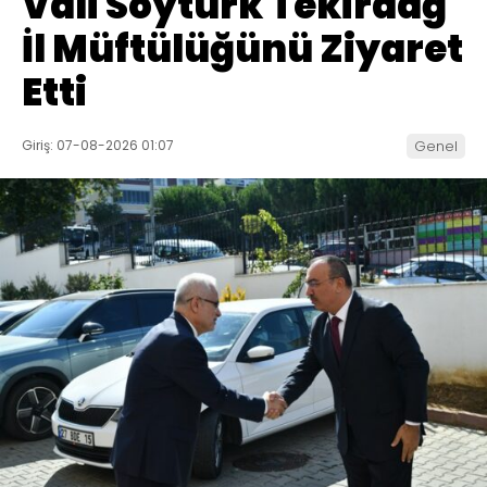
Vali Soytürk Tekirdağ
İl Müftülüğünü Ziyaret
Etti
Giriş: 07-08-2026 01:07
Genel