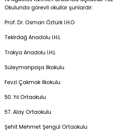
Okulunda görevli okullar şunlardır:
Prof. Dr. Osman Öztürk İ.H.O
Tekirdağ Anadolu İ.H.L
Trakya Anadolu İ.H.L
Süleymanpaşa İlkokulu
Fevzi Çakmak İlkokulu
50. Yıl Ortaokulu
57. Alay Ortaokulu
Şehit Mehmet Şengül Ortaokulu