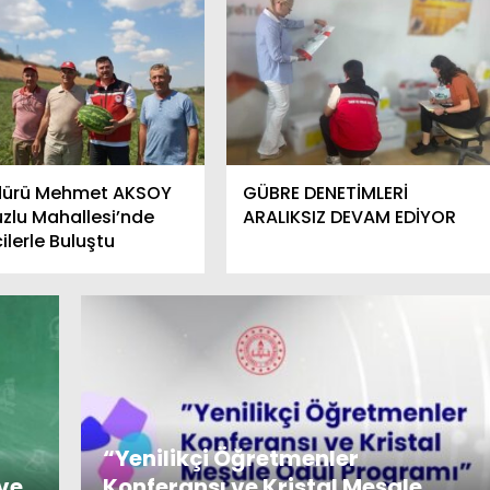
üdürü Mehmet AKSOY
GÜBRE DENETİMLERİ
uzlu Mahallesi’nde
ARALIKSIZ DEVAM EDİYOR
cilerle Buluştu
“Yenilikçi Öğretmenler
ve
Konferansı ve Kristal Meşale