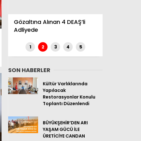
Tekirdağ Valiliği Engelleri
Kaldırıyor
Güreşçiler 
1
2
3
4
5
SON HABERLER
Kültür Varlıklarında
Yapılacak
Restorasyonlar Konulu
Toplantı Düzenlendi
BÜYÜKŞEHİR’DEN ARI
YAŞAM GÜCÜ İLE
ÜRETİCİYE CANDAN