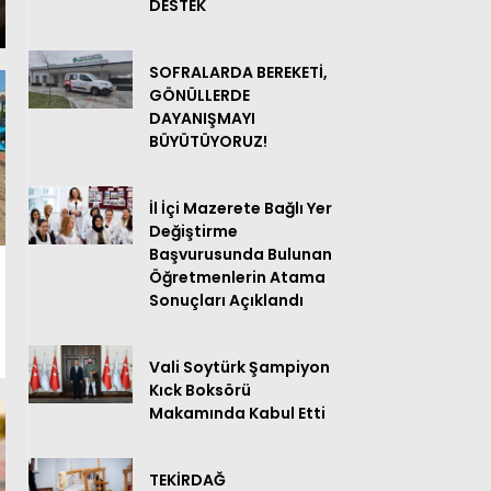
DESTEK
SOFRALARDA BEREKETİ,
GÖNÜLLERDE
DAYANIŞMAYI
BÜYÜTÜYORUZ!
İl İçi Mazerete Bağlı Yer
Değiştirme
Başvurusunda Bulunan
Öğretmenlerin Atama
Sonuçları Açıklandı
Vali Soytürk Şampiyon
Kıck Boksörü
Makamında Kabul Etti
TEKİRDAĞ