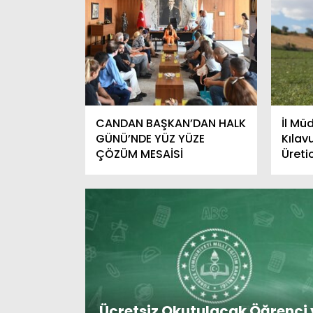
CANDAN BAŞKAN’DAN HALK
İl M
GÜNÜ’NDE YÜZ YÜZE
Kılav
ÇÖZÜM MESAİSİ
Üreti
Ücretsiz Okutulacak Öğrenci 