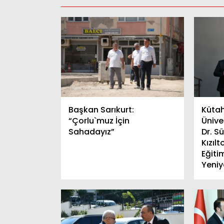
Başkan Sarıkurt:
Küta
“Çorlu`muz İçin
Ünive
Sahadayız”
Dr. S
Kızılt
Eğiti
Yeniy