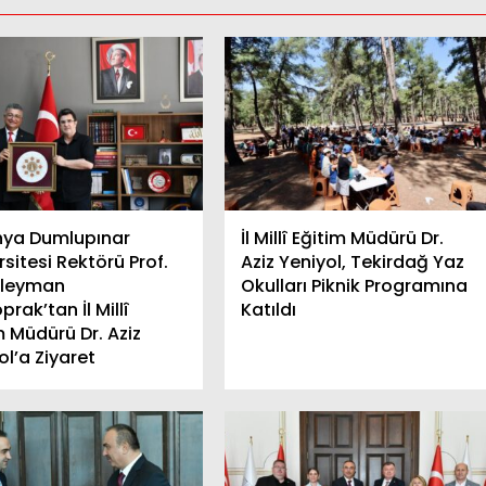
hya Dumlupınar
İl Millî Eğitim Müdürü Dr.
rsitesi Rektörü Prof.
Aziz Yeniyol, Tekirdağ Yaz
üleyman
Okulları Piknik Programına
oprak’tan İl Millî
Katıldı
m Müdürü Dr. Aziz
ol’a Ziyaret