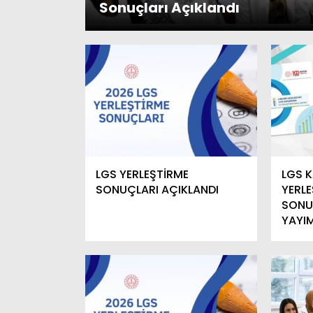
Sonuçları Açıklandı
LGS YERLEŞTİRME
LGS K
SONUÇLARI AÇIKLANDI
YERL
SONU
YAYI