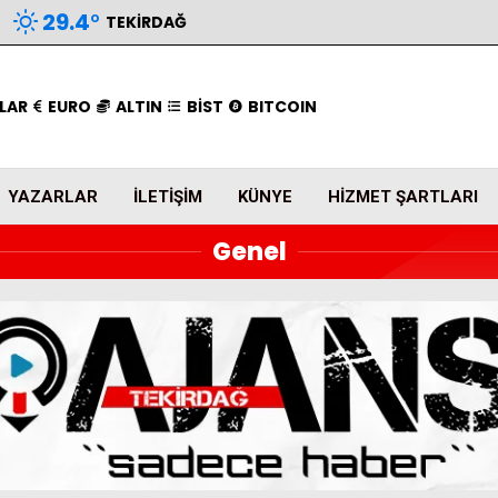
29.4
°
TEKIRDAĞ
LAR
EURO
ALTIN
BİST
BITCOIN
YAZARLAR
İLETIŞIM
KÜNYE
HIZMET ŞARTLARI
Genel