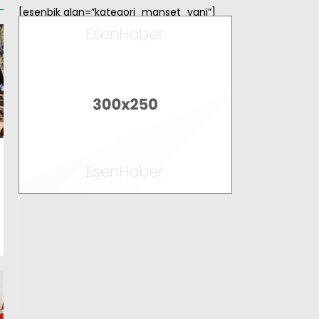
[esenbik alan=”kategori_manset_yani”]