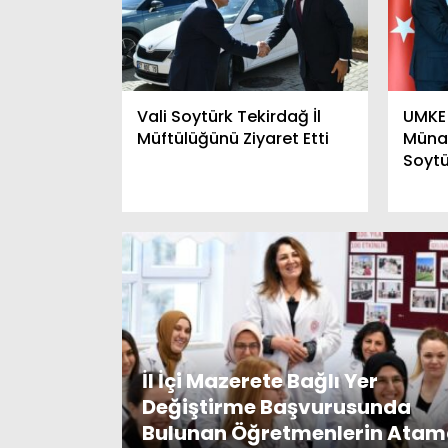
Gelecek Partisi İlk Kongresini
OGÜNÜN O
Gerçekleştirdi
OLACAK
Vali Soytürk Tekirdağ İl
UMKE 
Müftülüğünü Ziyaret Etti
Münas
Soytü
İl İçi Mazerete Bağlı Yer
Değiştirme Başvurusunda
Bulunan Öğretmenlerin Ata