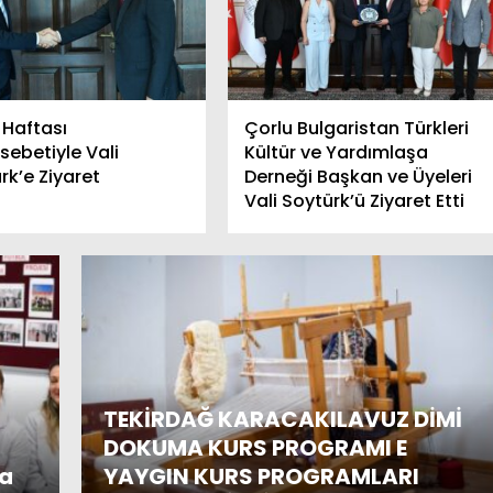
RGANLARI UMUT
Gözaltına Alınan 4 DEAŞ’li
Adliyede
Haftası
Çorlu Bulgaristan Türkleri
ebetiyle Vali
Kültür ve Yardımlaşa
rk’e Ziyaret
Derneği Başkan ve Üyeleri
Vali Soytürk’ü Ziyaret Etti
TEKİRDAĞ KARACAKILAVUZ DİMİ
DOKUMA KURS PROGRAMI E
ma
YAYGIN KURS PROGRAMLARI