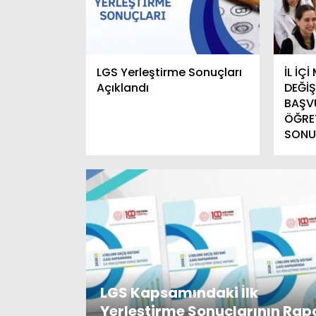
LGS Yerleştirme Sonuçları
İL İÇ
Açıklandı
DEĞİ
BAŞV
ÖĞRE
SONU
LGS Kapsamındaki İlk
Yerleştirme Sonuçlarının Rap