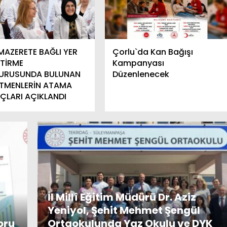
İ MAZERETE BAĞLI YER
Çorlu`da Kan Bağışı
ŞTİRME
Kampanyası
URUSUNDA BULUNAN
Düzenlenecek
TMENLERİN ATAMA
ÇLARI AÇIKLANDI
İl Millî Eğitim Müdürü Dr. Aziz
Yeniyol, Şehit Mehmet Şengül
oru
Ortaokulunda Yaz Okulu ve DYK