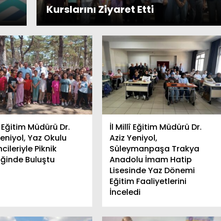
Kurslarını Ziyaret Etti
lî Eğitim Müdürü Dr.
İl Millî Eğitim Müdürü Dr.
Yeniyol, Yaz Okulu
Aziz Yeniyol,
cileriyle Piknik
Süleymanpaşa Trakya
liğinde Buluştu
Anadolu İmam Hatip
Lisesinde Yaz Dönemi
Eğitim Faaliyetlerini
İnceledi