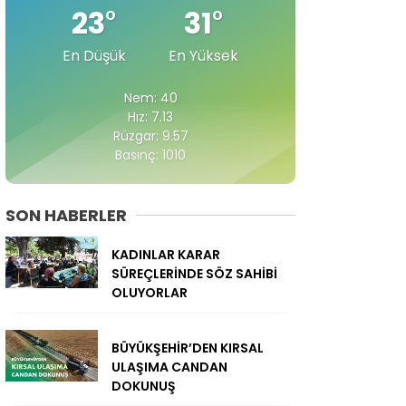
23
°
31
°
En Düşük
En Yüksek
Nem: 40
Hız: 7.13
Rüzgar: 9.57
Basınç: 1010
SON HABERLER
KADINLAR KARAR
SÜREÇLERİNDE SÖZ SAHİBİ
OLUYORLAR
BÜYÜKŞEHİR’DEN KIRSAL
ULAŞIMA CANDAN
DOKUNUŞ