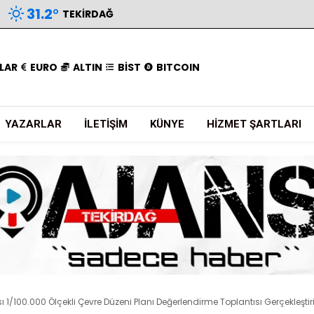
31.2
°
TEKIRDAĞ
LAR
EURO
ALTIN
BİST
BITCOIN
YAZARLAR
İLETIŞIM
KÜNYE
HIZMET ŞARTLARI
 1/100.000 Ölçekli Çevre Düzeni Planı Değerlendirme Toplantısı Gerçekleştiri