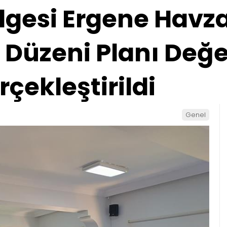
lgesi Ergene Havza
e Düzeni Planı Değ
rçekleştirildi
Genel