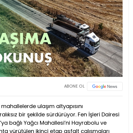
ABONE OL
l mahallelerde ulaşım altyapısını
lıksız bir şekilde sürdürüyor. Fen İşleri Dairesi
ya bağlı Yağcı Mahallesi’ni Hayrabolu ve
a yürütülen ikinci etap asfalt çalışmaları