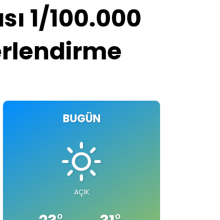
sı 1/100.000
erlendirme
BUGÜN
AÇIK
°
°