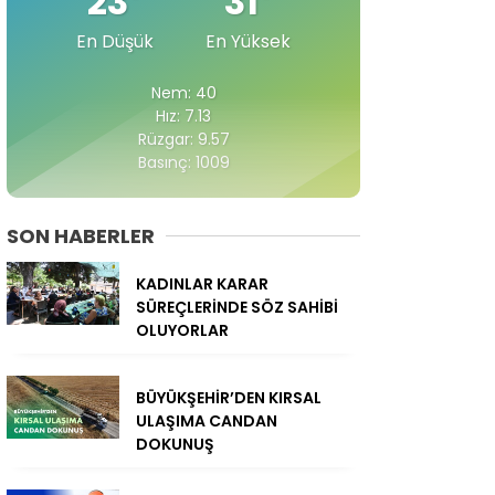
23
31
En Düşük
En Yüksek
Nem: 40
Hız: 7.13
Rüzgar: 9.57
Basınç: 1009
SON HABERLER
KADINLAR KARAR
SÜREÇLERİNDE SÖZ SAHİBİ
OLUYORLAR
BÜYÜKŞEHİR’DEN KIRSAL
ULAŞIMA CANDAN
DOKUNUŞ