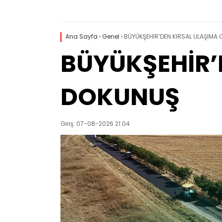
Ana Sayfa
›
Genel
›
BÜYÜKŞEHİR’DEN KIRSAL ULAŞIMA
BÜYÜKŞEHİR’
DOKUNUŞ
Giriş: 07-08-2026 21:04