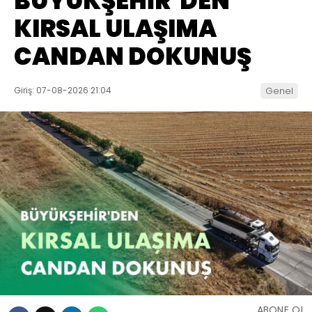
BÜYÜKŞEHİR’DEN
KIRSAL ULAŞIMA
CANDAN DOKUNUŞ
Giriş: 07-08-2026 21:04
Genel
ABONE OL