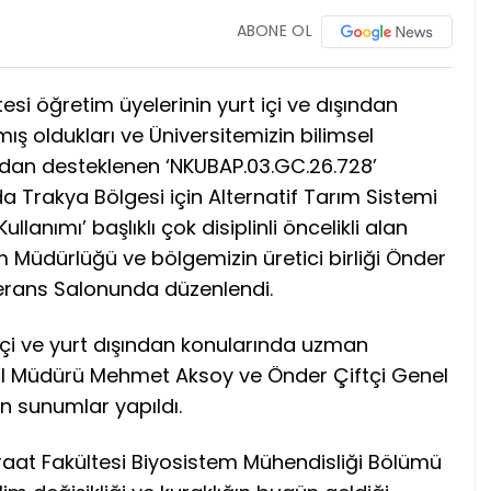
ABONE OL
tesi öğretim üyelerinin yurt içi ve dışından
amış oldukları ve Üniversitemizin bilimsel
ndan desteklenen ‘NKUBAP.03.GC.26.728’
da Trakya Bölgesi için Alternatif Tarım Sistemi
llanımı’ başlıklı çok disiplinli öncelikli alan
m Müdürlüğü ve bölgemizin üretici birliği Önder
onferans Salonunda düzenlendi.
çi ve yurt dışından konularında uzman
İl Müdürü Mehmet Aksoy ve Önder Çiftçi Genel
 sunumlar yapıldı.
iraat Fakültesi Biyosistem Mühendisliği Bölümü