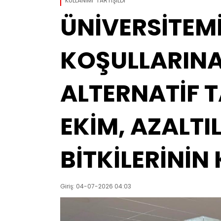
KULLANIMI’ TARTIŞILDI
ÜNİVERSİTEMİ
KOŞULLARINA
ALTERNATİF T
EKİM, AZALTI
BİTKİLERİNİN 
Giriş: 04-07-2026 04:03