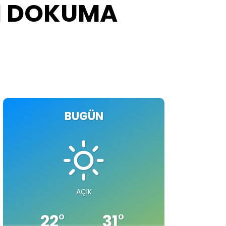
İ DOKUMA
BUGÜN
AÇIK
22
°
31
°