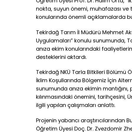
Öğretim Üyesi Prof. Dr. Halim Orta, “İk
nokta, suyun önemi, muhafazası ve ta
konularında önemli açıklamalarda b
Tekirdağ Tarım İl Müdürü Mehmet Aks
Uygulamaları” konulu sunumunda, Tarı
anıza ekim konularındaki faaliyetler
desteklerini aktardı.
Tekirdağ NKÜ Tarla Bitkileri Bölümü Ö
İklim Koşullarında Bölgemiz İçin Alter
sunumunda anıza ekimin mantığını, pre
kılınmasındaki önemini, tarihçesini, Ün
ilgili yapılan çalışmaları anlattı.
Projenin yabancı araştırıcılarından Bu
Öğretim Üyesi Doç. Dr. Zvezdomir Zhe