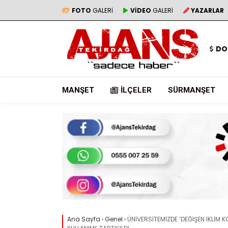
FOTO
GALERİ
VİDEO
GALERİ
YAZARLAR
DO
MANŞET
İLÇELER
SÜRMANŞET
Ana Sayfa
›
Genel
›
ÜNİVERSİTEMİZDE ‘DEĞİŞEN İKLİM K