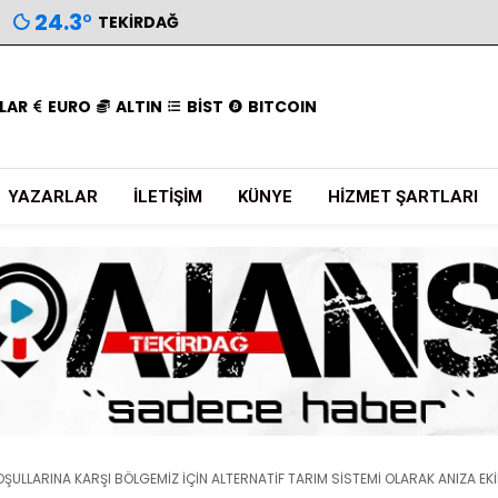
24.3
°
TEKIRDAĞ
LAR
EURO
ALTIN
BİST
BITCOIN
YAZARLAR
İLETIŞIM
KÜNYE
HIZMET ŞARTLARI
OŞULLARINA KARŞI BÖLGEMİZ İÇİN ALTERNATİF TARIM SİSTEMİ OLARAK ANIZA EKİM