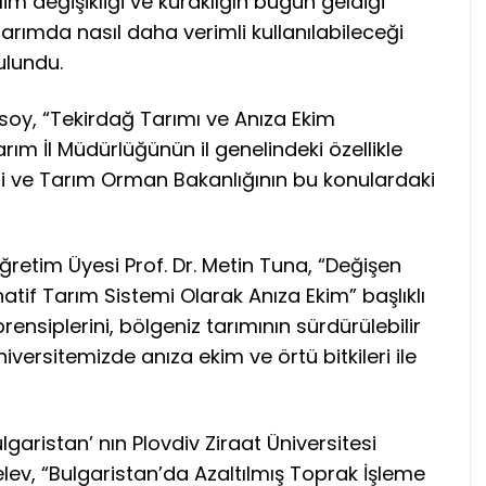
lim değişikliği ve kuraklığın bugün geldiği
rımda nasıl daha verimli kullanılabileceği
ulundu.
oy, “Tekirdağ Tarımı ve Anıza Ekim
m İl Müdürlüğünün il genelindeki özellikle
ini ve Tarım Orman Bakanlığının bu konulardaki
ğretim Üyesi Prof. Dr. Metin Tuna, “Değişen
natif Tarım Sistemi Olarak Anıza Ekim” başlıklı
nsiplerini, bölgeniz tarımının sürdürülebilir
iversitemizde anıza ekim ve örtü bitkileri ile
lgaristan’ nın Plovdiv Ziraat Üniversitesi
lev, “Bulgaristan’da Azaltılmış Toprak İşleme