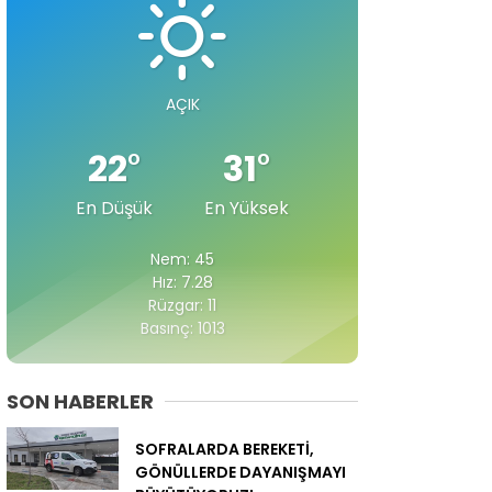
AÇIK
22
°
31
°
En Düşük
En Yüksek
Nem: 45
Hız: 7.28
Rüzgar: 11
Basınç: 1013
SON HABERLER
SOFRALARDA BEREKETİ,
GÖNÜLLERDE DAYANIŞMAYI