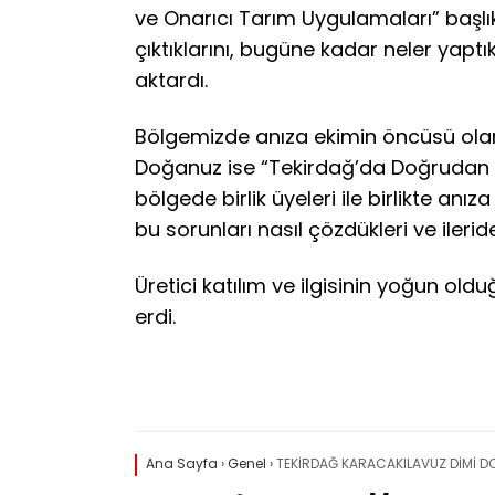
ve Onarıcı Tarım Uygulamaları” başlıkl
çıktıklarını, bugüne kadar neler yaptık
aktardı.
Bölgemizde anıza ekimin öncüsü olan 
Doğanuz ise “Tekirdağ’da Doğrudan 
bölgede birlik üyeleri ile birlikte anız
bu sorunları nasıl çözdükleri ve ileri
Üretici katılım ve ilgisinin yoğun o
erdi.
Ana Sayfa
›
Genel
›
TEKİRDAĞ KARACAKILAVUZ DİMİ D