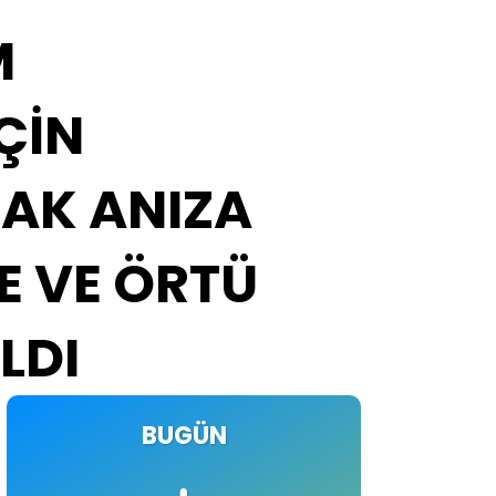
M
ÇİN
RAK ANIZA
E VE ÖRTÜ
LDI
BUGÜN