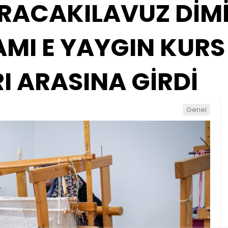
RACAKILAVUZ DİM
MI E YAYGIN KURS
 ARASINA GİRDİ
Genel