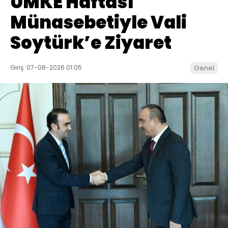
UMKE Haftası
Münasebetiyle Vali
Soytürk’e Ziyaret
Giriş: 07-08-2026 01:05
Genel