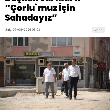
“Çorlu`muz İçin
Sahadayız”
Giriş: 07-08-2026 03:03
Genel