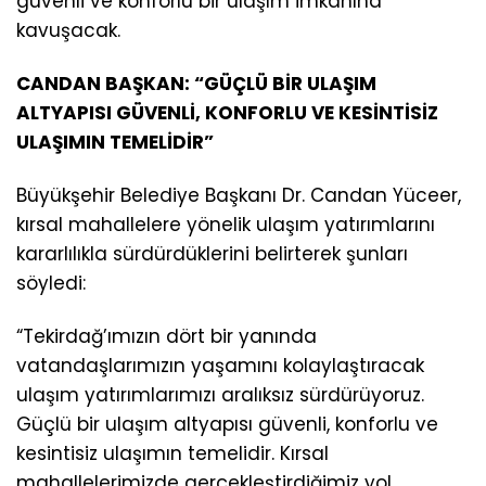
güvenli ve konforlu bir ulaşım imkânına
kavuşacak.
CANDAN BAŞKAN: “GÜÇLÜ BİR ULAŞIM
ALTYAPISI GÜVENLİ, KONFORLU VE KESİNTİSİZ
ULAŞIMIN TEMELİDİR”
Büyükşehir Belediye Başkanı Dr. Candan Yüceer,
kırsal mahallelere yönelik ulaşım yatırımlarını
kararlılıkla sürdürdüklerini belirterek şunları
söyledi:
“Tekirdağ’ımızın dört bir yanında
vatandaşlarımızın yaşamını kolaylaştıracak
ulaşım yatırımlarımızı aralıksız sürdürüyoruz.
Güçlü bir ulaşım altyapısı güvenli, konforlu ve
kesintisiz ulaşımın temelidir. Kırsal
mahallelerimizde gerçekleştirdiğimiz yol