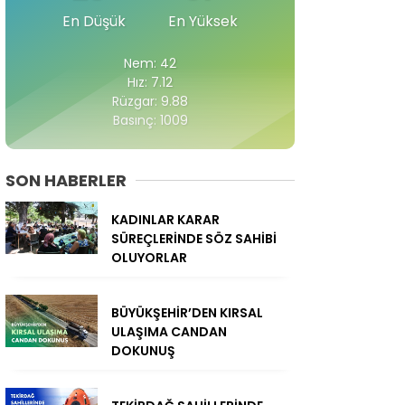
En Düşük
En Yüksek
Nem: 42
Hız: 7.12
Rüzgar: 9.88
Basınç: 1009
SON HABERLER
KADINLAR KARAR
SÜREÇLERİNDE SÖZ SAHİBİ
OLUYORLAR
BÜYÜKŞEHİR’DEN KIRSAL
ULAŞIMA CANDAN
DOKUNUŞ