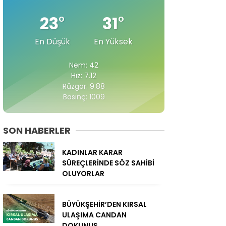
23
°
31
°
En Düşük
En Yüksek
Nem: 42
Hız: 7.12
Rüzgar: 9.88
Basınç: 1009
SON HABERLER
KADINLAR KARAR
SÜREÇLERİNDE SÖZ SAHİBİ
OLUYORLAR
BÜYÜKŞEHİR’DEN KIRSAL
ULAŞIMA CANDAN
DOKUNUŞ