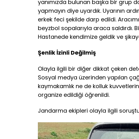
yanımızda bulunan başka bir grup da 
yapmayın diye uyardık. Uyarının ardın
erkek feci şekilde darp edildi. Arac
beyzbol sopalarıyla araca saldırdı. Bi
Hastanede kendimize geldik ve şikaye
Şenlik İzinli Değilmiş
Olayla ilgili bir diğer dikkat çeken de
Sosyal medya üzerinden yapılan çağrıl
kaymakamlık ne de kolluk kuvvetlerine 
organize edildiği öğrenildi.
Jandarma ekipleri olayla ilgili soruş