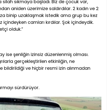
silah sıkmaya başladı. Biz de çocuk var,
dan aniden üzerimize saldırdılar. 2 kadın ve 2
ımıza binip uzaklaşmak istedik ama grup bu kez
z içindeyken camları kırdılar. Şok içindeydik.
tçi olduk.”
tay ise şenliğin izinsiz düzenlenmiş olması.
arla gerçekleştirilen etkinliğin, ne
bildirildiği ve hiçbir resmi izin alınmadan
turmayı sürdürüyor.