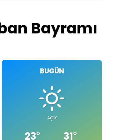
urban Bayramı
BUGÜN
AÇIK
23
°
31
°