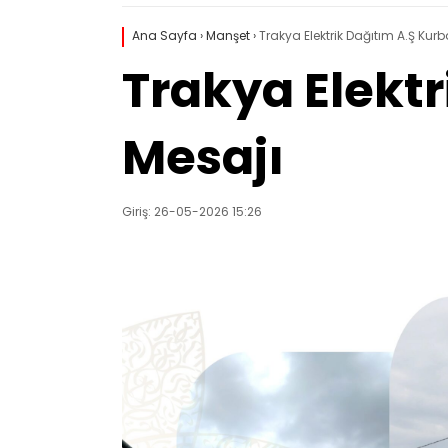
Ana Sayfa
›
Manşet
›
Trakya Elektrik Dağıtım A.Ş Ku
Trakya Elekt
Mesajı
Giriş: 26-05-2026 15:26