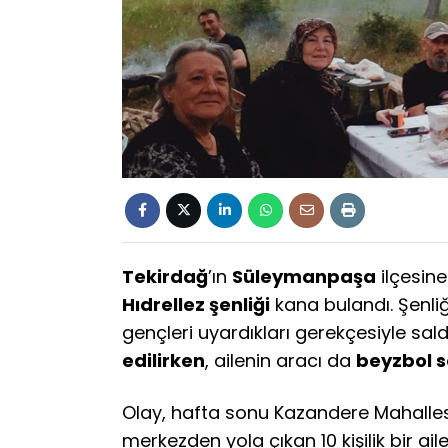
Tekirdağ
’ın
Süleymanpaşa
ilçesine
Hıdrellez şenliği
kana bulandı. Şenliğe
gençleri uyardıkları gerekçesiyle sald
edilirken
, ailenin aracı da
beyzbol s
Olay, hafta sonu Kazandere Mahalles
merkezden yola çıkan 10 kişilik bir ail