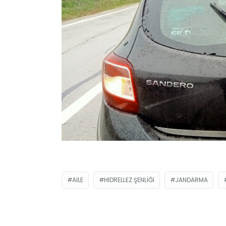
AILE
HIDRELLEZ ŞENLIĞI
JANDARMA