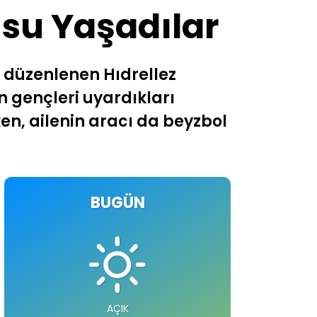
usu Yaşadılar
 düzenlenen Hıdrellez
an gençleri uyardıkları
rken, ailenin aracı da beyzbol
BUGÜN
AÇIK