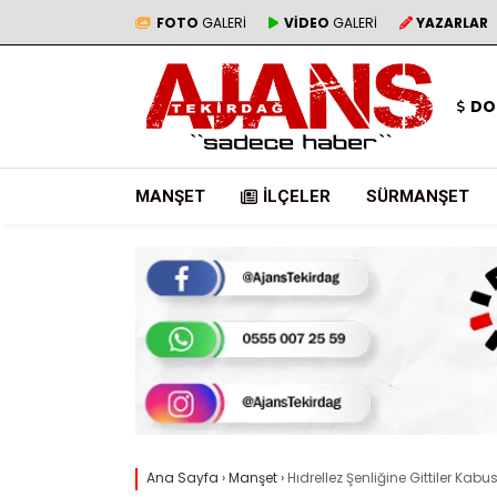
FOTO
GALERİ
VİDEO
GALERİ
YAZARLAR
DO
MANŞET
İLÇELER
SÜRMANŞET
Ana Sayfa
›
Manşet
›
Hıdrellez Şenliğine Gittiler Kab