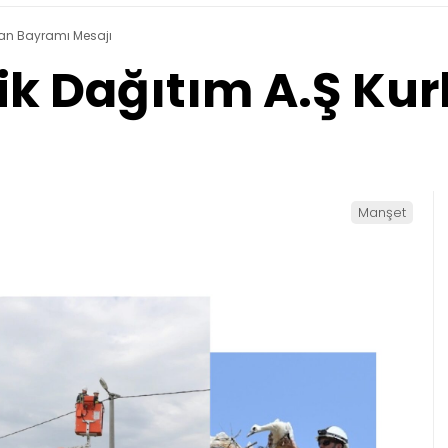
rban Bayramı Mesajı
rik Dağıtım A.Ş K
Manşet