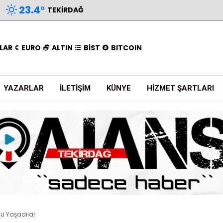
23.4
°
TEKIRDAĞ
LAR
EURO
ALTIN
BİST
BITCOIN
YAZARLAR
İLETIŞIM
KÜNYE
HIZMET ŞARTLARI
usu Yaşadılar