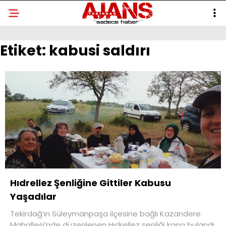
Etiket:
kabusi saldırı
Hıdrellez Şenliğine Gittiler Kabusu
Yaşadılar
Tekirdağ’ın Süleymanpaşa ilçesine bağlı Kazandere
Mahallesi’nde düzenlenen Hıdrellez şenliği kana bulandı.