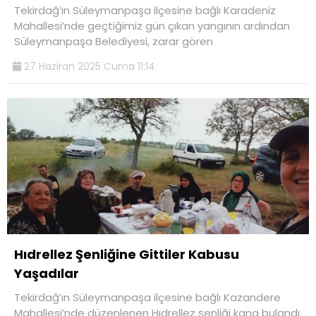
Tekirdağ’ın Süleymanpaşa ilçesine bağlı Karadeniz
Mahallesi’nde geçtiğimiz gün çıkan yangının ardından
Süleymanpaşa Belediyesi, zarar gören
27 Haziran 2025 Cuma 11:14
Hıdrellez Şenliğine Gittiler Kabusu
Yaşadılar
Tekirdağ’ın Süleymanpaşa ilçesine bağlı Kazandere
Mahallesi’nde düzenlenen Hıdrellez şenliği kana bulandı.