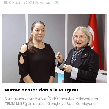
10 Haziran 2024 Pazartesi 15:20
Nurten Yontar’dan Aile Vurgusu
Cumhuriyet Halk Partisi (CHP) Tekirdağ Milletvekili ve
TBMM Milli Eğitim, Kültür, Gençlik ve Spor Komisyonu