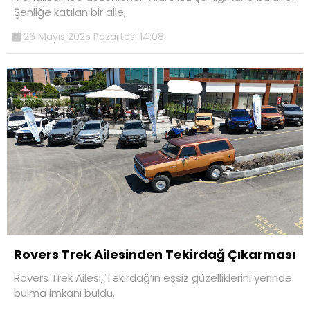
Şenliğe katılan bir aile,
26 Mayıs 2025 Pazartesi 14:08
Rovers Trek Ailesinden Tekirdağ Çıkarması
Rovers Trek Ailesi, Tekirdağ’ın eşsiz güzelliklerini yerinde
bulma imkanı buldu.