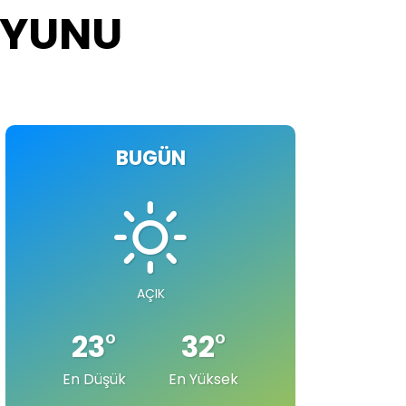
OYUNU
BUGÜN
AÇIK
23
°
32
°
En Düşük
En Yüksek