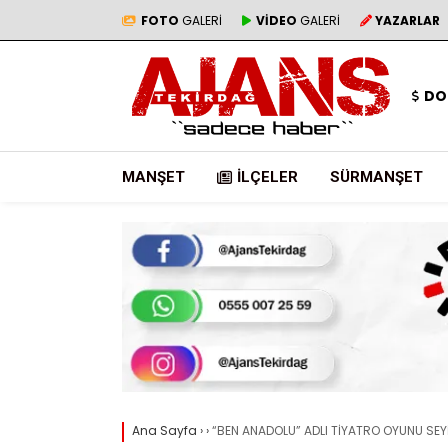
FOTO
GALERİ
VİDEO
GALERİ
YAZARLAR
DO
MANŞET
İLÇELER
SÜRMANŞET
Ana Sayfa
›
›
“BEN ANADOLU” ADLI TİYATRO OYUNU SEY