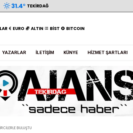
31.4
°
TEKIRDAĞ
LAR
EURO
ALTIN
BİST
BITCOIN
YAZARLAR
İLETIŞIM
KÜNYE
HIZMET ŞARTLARI
İRCİLERLE BULUŞTU