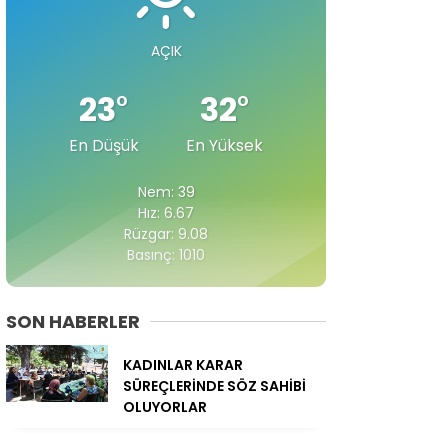
AÇIK
23
°
32
°
En Düşük
En Yüksek
Nem: 39
Hız: 6.67
Rüzgar: 9.08
Basınç: 1010
SON HABERLER
KADINLAR KARAR
SÜREÇLERİNDE SÖZ SAHİBİ
OLUYORLAR