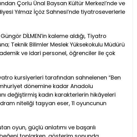
dından Çorlu Ünal Baysan Kültür Merkezi’nde ve
iyesi Yılmaz İçöz Sahnesi’nde tiyatroseverlerle
Güngör DİLMEN’in kaleme aldığı, Tiyatro
una; Teknik Bilimler Meslek Yüksekokulu Müdürü
demik ve idari personel, öğrenciler ile çok
yatro kursiyerleri tarafından sahnelenen “Ben
Cumhuriyet dönemine kadar Anadolu
nı değiştirmiş kadın karakterlerin hikâyeleri
dram niteliği taşıyan eser, 11 oyuncunun
utan oyun, güçlü anlatımı ve başarılı
k beğeni toplarken, gösterim sonunda