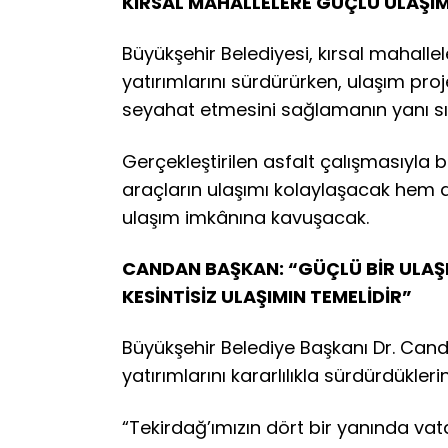
KIRSAL MAHALLELERE GÜÇLÜ ULAŞIM
Büyükşehir Belediyesi, kırsal mahalle
yatırımlarını sürdürürken, ulaşım proj
seyahat etmesini sağlamanın yanı sı
Gerçekleştirilen asfalt çalışmasıyla b
araçların ulaşımı kolaylaşacak hem d
ulaşım imkânına kavuşacak.
CANDAN BAŞKAN: “GÜÇLÜ BİR ULAŞI
KESİNTİSİZ ULAŞIMIN TEMELİDİR”
Büyükşehir Belediye Başkanı Dr. Cand
yatırımlarını kararlılıkla sürdürdüklerin
“Tekirdağ’ımızın dört bir yanında va