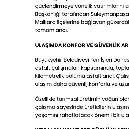
güçlendirmeye yönelik yatırımlarını ara
Başkanlığı tarafından Süleymanpaşa’
Malkara ilçelerine bağlayan güzergâht
tamamlandı.
ULAŞIMDA KONFOR VE GÜVENLİK ART
Büyükşehir Belediyesi Fen İşleri Daires
asfalt çalışmaları kapsamında, topl
kilometrelik bölümü asfaltlandı. Çalış
ulaşım daha güvenli, konforlu ve uzun
Özellikle tarımsal üretimin yoğun ola
çalışma sayesinde üreticilerin ulaşımı
yaşamını rahatlatacak önemli bir ul