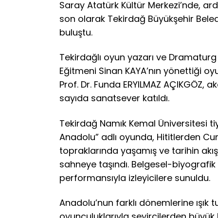
Saray Atatürk Kültür Merkezi’nde, ar
son olarak Tekirdağ Büyükşehir Beled
buluştu.
Tekirdağlı oyun yazarı ve Dramaturg 
Eğitmeni Sinan KAYA’nın yönettiği oy
Prof. Dr. Funda ERYILMAZ AÇIKGÖZ, aka
sayıda sanatsever katıldı.
Tekirdağ Namık Kemal Üniversitesi ti
Anadolu” adlı oyunda, Hititlerden 
topraklarında yaşamış ve tarihin akışı
sahneye taşındı. Belgesel-biyografik 
performansıyla izleyicilere sunuldu.
Anadolu’nun farklı dönemlerine ışık t
oyunculuklarıyla seyircilerden büyü