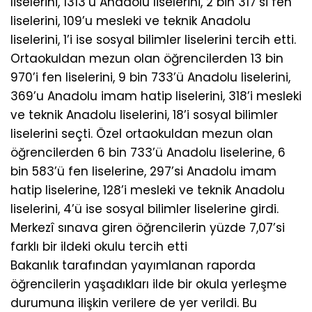
liselerini, 1313’ü Anadolu liselerini, 2 bin 317’si fen
liselerini, 109’u mesleki ve teknik Anadolu
liselerini, 1’i ise sosyal bilimler liselerini tercih etti.
Ortaokuldan mezun olan öğrencilerden 13 bin
970’i fen liselerini, 9 bin 733’ü Anadolu liselerini,
369’u Anadolu imam hatip liselerini, 318’i mesleki
ve teknik Anadolu liselerini, 18’i sosyal bilimler
liselerini seçti. Özel ortaokuldan mezun olan
öğrencilerden 6 bin 733’ü Anadolu liselerine, 6
bin 583’ü fen liselerine, 297’si Anadolu imam
hatip liselerine, 128’i mesleki ve teknik Anadolu
liselerini, 4’ü ise sosyal bilimler liselerine girdi.
Merkezî sınava giren öğrencilerin yüzde 7,07’si
farklı bir ildeki okulu tercih etti
Bakanlık tarafından yayımlanan raporda
öğrencilerin yaşadıkları ilde bir okula yerleşme
durumuna ilişkin verilere de yer verildi. Bu