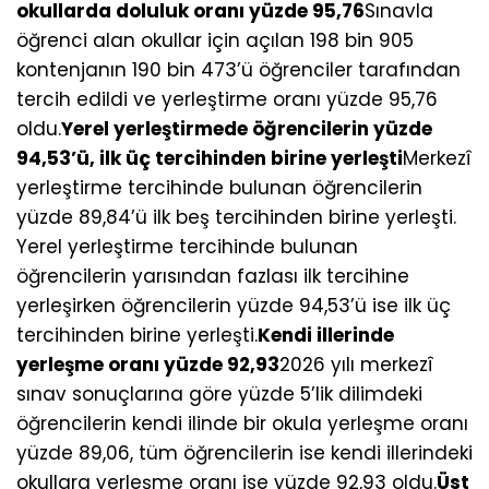
okullarda doluluk oranı yüzde 95,76
Sınavla
öğrenci alan okullar için açılan 198 bin 905
kontenjanın 190 bin 473’ü öğrenciler tarafından
tercih edildi ve yerleştirme oranı yüzde 95,76
oldu.
Yerel yerleştirmede öğrencilerin yüzde
94,53’ü, ilk üç tercihinden birine yerleşti
Merkezî
yerleştirme tercihinde bulunan öğrencilerin
yüzde 89,84’ü ilk beş tercihinden birine yerleşti.
Yerel yerleştirme tercihinde bulunan
öğrencilerin yarısından fazlası ilk tercihine
yerleşirken öğrencilerin yüzde 94,53’ü ise ilk üç
tercihinden birine yerleşti.
Kendi illerinde
yerleşme oranı yüzde 92,93
2026 yılı merkezî
sınav sonuçlarına göre yüzde 5’lik dilimdeki
öğrencilerin kendi ilinde bir okula yerleşme oranı
yüzde 89,06, tüm öğrencilerin ise kendi illerindeki
okullara yerleşme oranı ise yüzde 92,93 oldu.
Üst