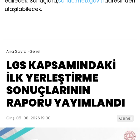
edilecek. Sonuçlara,
sonuc.meb.gov.tr
adresinden
ulaşılabilecek.
Ana Sayfa
›
Genel
LGS KAPSAMINDAKİ
İLK YERLEŞTİRME
SONUÇLARININ
RAPORU YAYIMLANDI
Giriş: 05-08-2026 19:08
Genel