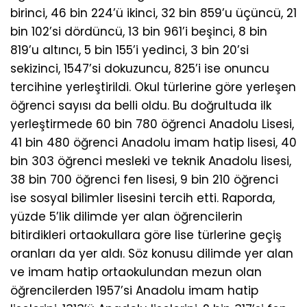
birinci, 46 bin 224’ü ikinci, 32 bin 859’u üçüncü, 21
bin 102’si dördüncü, 13 bin 961’i beşinci, 8 bin
819’u altıncı, 5 bin 155’i yedinci, 3 bin 20’si
sekizinci, 1547’si dokuzuncu, 825’i ise onuncu
tercihine yerleştirildi. Okul türlerine göre yerleşen
öğrenci sayısı da belli oldu. Bu doğrultuda ilk
yerleştirmede 60 bin 780 öğrenci Anadolu Lisesi,
41 bin 480 öğrenci Anadolu imam hatip lisesi, 40
bin 303 öğrenci mesleki ve teknik Anadolu lisesi,
38 bin 700 öğrenci fen lisesi, 9 bin 210 öğrenci
ise sosyal bilimler lisesini tercih etti. Raporda,
yüzde 5’lik dilimde yer alan öğrencilerin
bitirdikleri ortaokullara göre lise türlerine geçiş
oranları da yer aldı. Söz konusu dilimde yer alan
ve imam hatip ortaokulundan mezun olan
öğrencilerden 1957’si Anadolu imam hatip