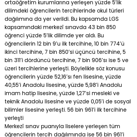
ortaöğretim kurumlarına yerleşen yüzde 5’lik
dilimdeki öğrencilerin tercihlerinde okul türleri
dağılımına da yer verildi. Bu kapsamda LGS
kapsamındaki merkezî sınavda 43 bin 850
öğrenci yüzde 5’lik dilimde yer aldı. Bu
öğrencilerin 12 bin 9’u ilk tercihine, 10 bin 774’ü
ikinci tercihine, 7 bin 850’si üçüncü tercihine, 5
bin 311’i dördüncü tercihine, 7 bin 906’sı ise 5 ve
üzeri tercihlerine yerleşti. Böylelikle söz konusu
öğrencilerin yüzde 52,16’sı fen lisesine, yüzde
40,55’i Anadolu lisesine, yüzde 5,98’i Anadolu
imam hatip lisesine, yüzde 1,27’si mesleki ve
teknik Anadolu lisesine ve yüzde 0,05’i de sosyal
bilimler lisesine yerleşti. 56 bin 961’i ilk tercihine
yerleşti
Merkezî sınav puanıyla liselere yerleşen tüm
öğrencilerin tercih dağılımında ise 56 bin 961’i