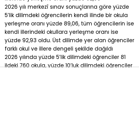
2026 yılı merkezî sınav sonuçlarına göre yüzde
5’lik dilimdeki öğrencilerin kendi ilinde bir okula
yerleşme oranı yüzde 89,06, tüm öğrencilerin ise
kendi illerindeki okullara yerleşme oranı ise
yüzde 92,93 oldu. Üst dilimde yer alan öğrenciler
farklı okul ve illere dengeli şekilde dağıldı
2026 yılında yüzde 5’lik dilimdeki öğrenciler 81
ildeki 760 okula, yüzde 10’luk dilimdeki öğrenciler
ise 81 ildeki 1193 okula yerleşti. Yerleştirmeye
esas nakil işlemleri iki dönemde yapılacak
Sınavla ve yerel yerleştirme kapsamında açık
kalan kontenjanlara yerleştirmeye esas nakil
işlemleri, iki dönem hâlinde yapılacak. Yerleştiği
okulu değiştirmek isteyen öğrenciler de nakil
talebinde bulunabilecek. Her iki yerleştirmeye
esas nakil döneminde de merkezî sınav