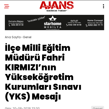
Ana Sayfa
›
Genel
İlçe Milli Eğitim
Müdürü Fahri
KIRMIZI’nın
Yükseköğretim
Kurumları Sınavı
(YKS) Mesajı
Giriş: 20-06-2026 23:00
Genel