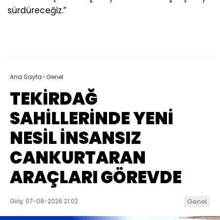
sürdüreceğiz.”
Ana Sayfa
›
Genel
TEKİRDAĞ
SAHİLLERİNDE YENİ
NESİL İNSANSIZ
CANKURTARAN
ARAÇLARI GÖREVDE
Giriş: 07-08-2026 21:02
Genel