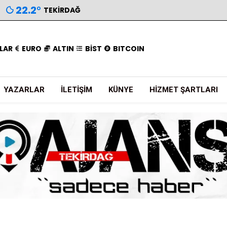
22.2
°
TEKIRDAĞ
LAR
EURO
ALTIN
BİST
BITCOIN
YAZARLAR
İLETIŞIM
KÜNYE
HIZMET ŞARTLARI