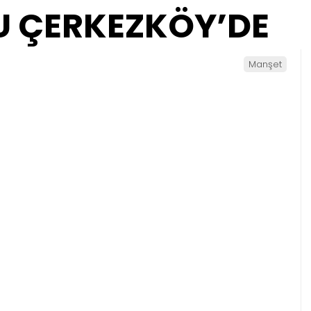
U ÇERKEZKÖY’DE
Manşet