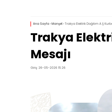
Ana Sayfa
›
Manşet
›
Trakya Elektrik Dağıtım A.Ş Ku
Trakya Elekt
Mesajı
Giriş: 26-05-2026 15:26