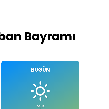
urban Bayramı
BUGÜN
AÇIK