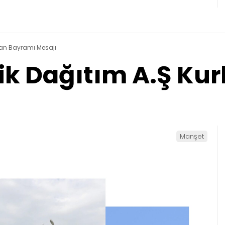
rban Bayramı Mesajı
rik Dağıtım A.Ş K
Manşet