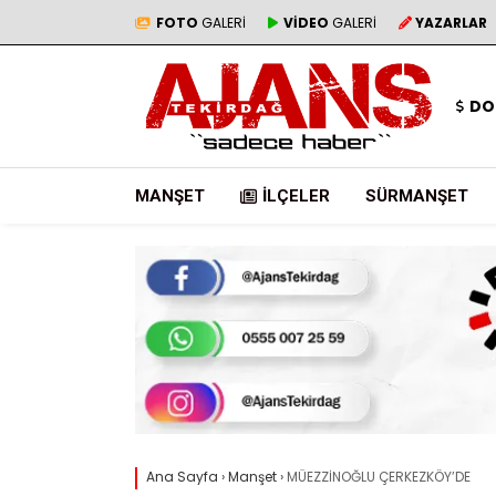
FOTO
GALERİ
VİDEO
GALERİ
YAZARLAR
DO
MANŞET
İLÇELER
SÜRMANŞET
Ana Sayfa
›
Manşet
›
MÜEZZİNOĞLU ÇERKEZKÖY’DE