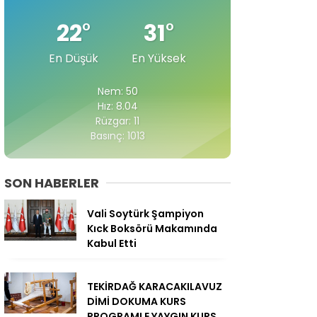
22
°
31
°
En Düşük
En Yüksek
Nem: 50
Hız: 8.04
Rüzgar: 11
Basınç: 1013
SON HABERLER
Vali Soytürk Şampiyon
Kıck Boksörü Makamında
Kabul Etti
TEKİRDAĞ KARACAKILAVUZ
DİMİ DOKUMA KURS
PROGRAMI E YAYGIN KURS