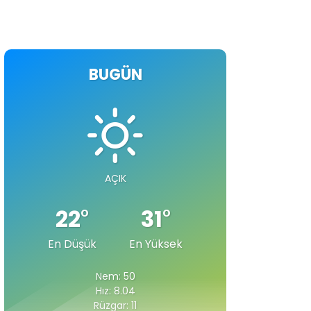
BUGÜN
AÇIK
22
°
31
°
En Düşük
En Yüksek
Nem: 50
Hız: 8.04
Rüzgar: 11