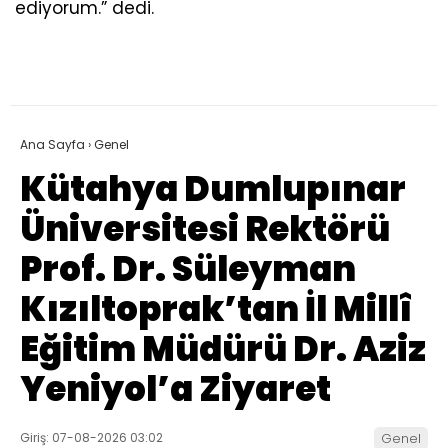
ediyorum.” dedi.
Ana Sayfa
›
Genel
Kütahya Dumlupınar
Üniversitesi Rektörü
Prof. Dr. Süleyman
Kızıltoprak’tan İl Millî
Eğitim Müdürü Dr. Aziz
Yeniyol’a Ziyaret
Giriş: 07-08-2026 03:02
Genel