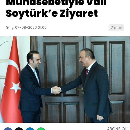
Münasebetiyle Vali
Soytürk’e Ziyaret
Giriş: 07-08-2026 01:05
Genel
ABONE OL