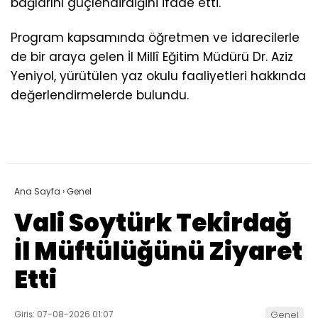
bağlarını güçlendirdiğini ifade etti.
Program kapsamında öğretmen ve idarecilerle
de bir araya gelen İl Millî Eğitim Müdürü Dr. Aziz
Yeniyol, yürütülen yaz okulu faaliyetleri hakkında
değerlendirmelerde bulundu.
Ana Sayfa
›
Genel
Vali Soytürk Tekirdağ
İl Müftülüğünü Ziyaret
Etti
Giriş: 07-08-2026 01:07
Genel