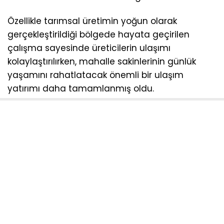
Özellikle tarımsal üretimin yoğun olarak
gerçekleştirildiği bölgede hayata geçirilen
çalışma sayesinde üreticilerin ulaşımı
kolaylaştırılırken, mahalle sakinlerinin günlük
yaşamını rahatlatacak önemli bir ulaşım
yatırımı daha tamamlanmış oldu.
KIRSAL MAHALLELERE GÜÇLÜ ULAŞIM AĞI
Büyükşehir Belediyesi, kırsal mahallelerde
yaşam kalitesini artırmaya yönelik yatırımlarını
sürdürürken, ulaşım projeleriyle vatandaşların
güvenli ve konforlu seyahat etmesini
sağlamanın yanı sıra bölgesel kalkınmaya da
katkı sunuyor.