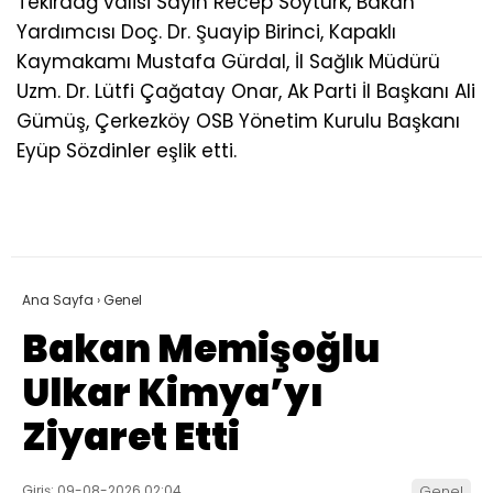
Tekirdağ valisi Sayın Recep Soytürk, Bakan
Yardımcısı Doç. Dr. Şuayip Birinci, Kapaklı
Kaymakamı Mustafa Gürdal, İl Sağlık Müdürü
Uzm. Dr. Lütfi Çağatay Onar, Ak Parti İl Başkanı Ali
Gümüş, Çerkezköy OSB Yönetim Kurulu Başkanı
Eyüp Sözdinler eşlik etti.
Ana Sayfa
›
Genel
Bakan Memişoğlu
Ulkar Kimya’yı
Ziyaret Etti
Giriş: 09-08-2026 02:04
Genel