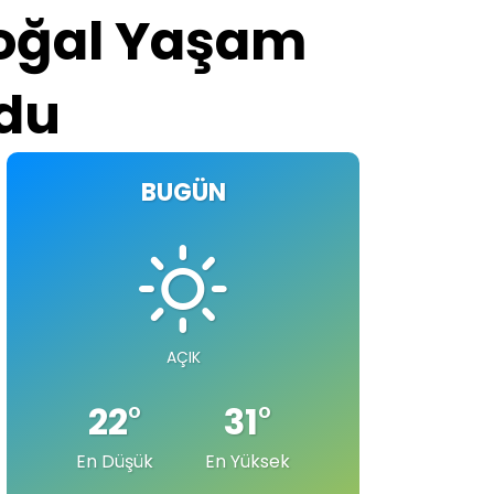
Doğal Yaşam
ndu
BUGÜN
AÇIK
22
°
31
°
En Düşük
En Yüksek