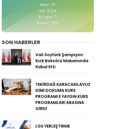
Nem: 51
Hız: 8.04
Rüzgar: 11
Basınç: 1013
SON HABERLER
Vali Soytürk Şampiyon
Kıck Boksörü Makamında
Kabul Etti
TEKİRDAĞ KARACAKILAVUZ
DİMİ DOKUMA KURS
PROGRAMI E YAYGIN KURS
PROGRAMLARI ARASINA
GİRDİ
LGS YERLEŞTİRME