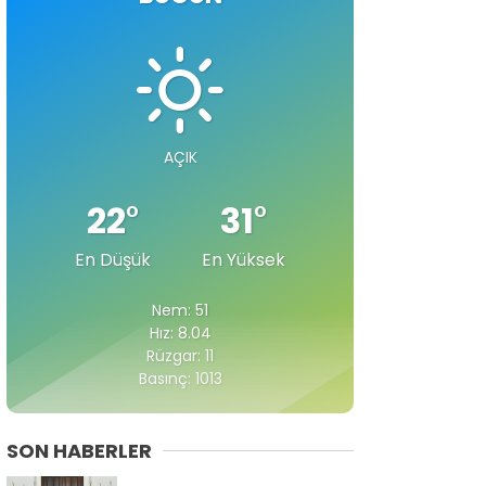
AÇIK
22
°
31
°
En Düşük
En Yüksek
Nem: 51
Hız: 8.04
Rüzgar: 11
Basınç: 1013
SON HABERLER