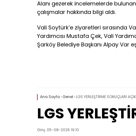
Alanı gezerek incelemelerde bulunan 
çalışmalar hakkında bilgi aldı.
Vali Soytürk’e ziyaretleri sırasında V
Yardımcısı Mustafa Çek, Vali Yardımc
Şarköy Belediye Başkanı Alpay Var eşli
Ana Sayfa
›
Genel
›
LGS YERLEŞTİRME SONUÇLARI AÇIK
LGS YERLEŞT
Giriş: 05-08-2026 19:10