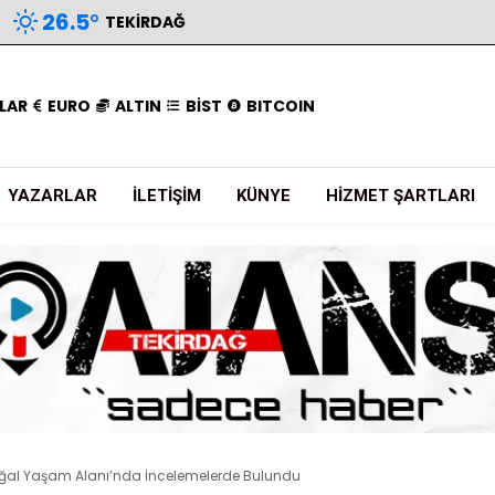
26.5
°
TEKIRDAĞ
LAR
EURO
ALTIN
BİST
BITCOIN
YAZARLAR
İLETIŞIM
KÜNYE
HIZMET ŞARTLARI
oğal Yaşam Alanı’nda İncelemelerde Bulundu