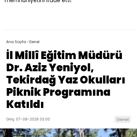
memnuniyetini ifade etti.
Ana Sayfa
›
Genel
İl Millî Eğitim Müdürü
Dr. Aziz Yeniyol,
Tekirdağ Yaz Okulları
Piknik Programına
Katıldı
Giriş: 07-08-2026 03:00
Genel