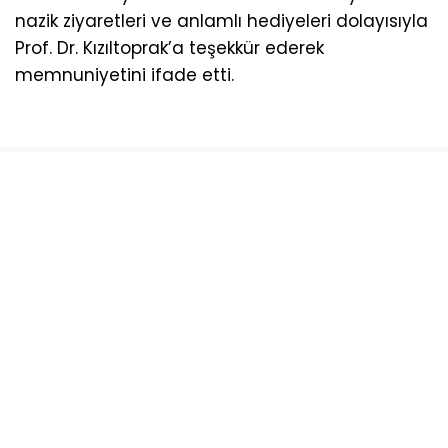
nazik ziyaretleri ve anlamlı hediyeleri dolayısıyla
Prof. Dr. Kızıltoprak’a teşekkür ederek
memnuniyetini ifade etti.
Sosyal medya hesaplarımızı keşfedin
KATEGORİLER
Ana Sayfa
Yazarlar