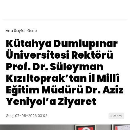
Ana Sayfa
›
Genel
Kütahya Dumlupınar
Üniversitesi Rektörü
Prof. Dr. Süleyman
Kızıltoprak’tan İl Millî
Eğitim Müdürü Dr. Aziz
Yeniyol’a Ziyaret
Giriş: 07-08-2026 03:02
Genel