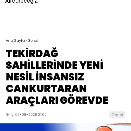
sürdüreceğiz.”
Ana Sayfa
›
Genel
TEKİRDAĞ
SAHİLLERİNDE YENİ
NESİL İNSANSIZ
CANKURTARAN
ARAÇLARI GÖREVDE
Giriş: 07-08-2026 21:02
Genel