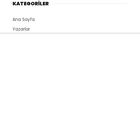
KATEGORİLER
Ana Sayfa
Yazarlar
Künye
Gizlilik Politikası
İletişim
SERVİSLER
Nöbetçi Eczaneler
Namaz Vakitleri
Hava Durumu
Puan Durumları
Yayınlar
HAKKIMIZDA