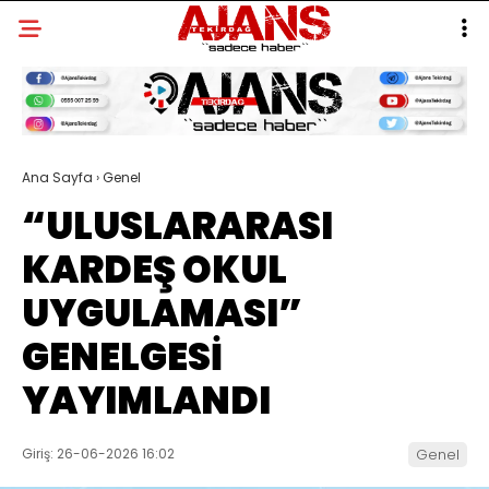
Ana Sayfa
›
Genel
“ULUSLARARASI
KARDEŞ OKUL
UYGULAMASI”
GENELGESİ
YAYIMLANDI
Giriş: 26-06-2026 16:02
Genel