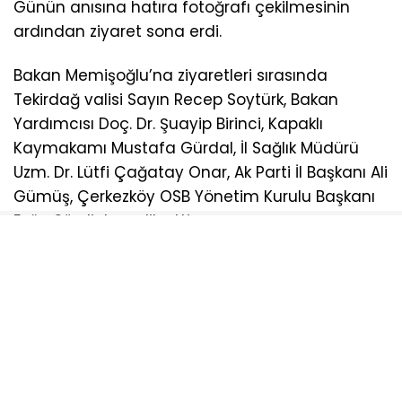
Günün anısına hatıra fotoğrafı çekilmesinin
ardından ziyaret sona erdi.
Bakan Memişoğlu’na ziyaretleri sırasında
Tekirdağ valisi Sayın Recep Soytürk, Bakan
Yardımcısı Doç. Dr. Şuayip Birinci, Kapaklı
Kaymakamı Mustafa Gürdal, İl Sağlık Müdürü
Uzm. Dr. Lütfi Çağatay Onar, Ak Parti İl Başkanı Ali
Gümüş, Çerkezköy OSB Yönetim Kurulu Başkanı
Eyüp Sözdinler eşlik etti.
Sosyal medya hesaplarımızı keşfedin