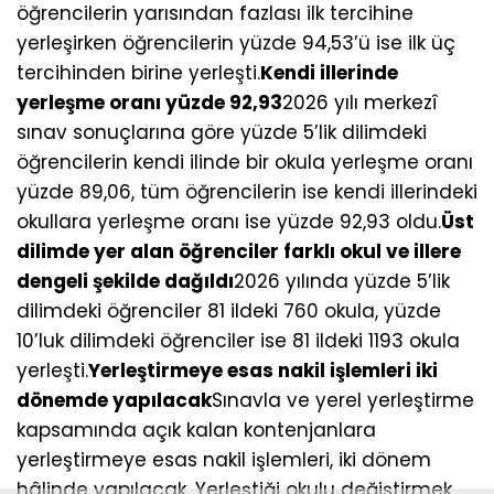
öğrencilerin yarısından fazlası ilk tercihine
yerleşirken öğrencilerin yüzde 94,53’ü ise ilk üç
tercihinden birine yerleşti.
Kendi illerinde
yerleşme oranı yüzde 92,93
2026 yılı merkezî
sınav sonuçlarına göre yüzde 5’lik dilimdeki
öğrencilerin kendi ilinde bir okula yerleşme oranı
yüzde 89,06, tüm öğrencilerin ise kendi illerindeki
okullara yerleşme oranı ise yüzde 92,93 oldu.
Üst
dilimde yer alan öğrenciler farklı okul ve illere
dengeli şekilde dağıldı
2026 yılında yüzde 5’lik
dilimdeki öğrenciler 81 ildeki 760 okula, yüzde
10’luk dilimdeki öğrenciler ise 81 ildeki 1193 okula
yerleşti.
Yerleştirmeye esas nakil işlemleri iki
dönemde yapılacak
Sınavla ve yerel yerleştirme
kapsamında açık kalan kontenjanlara
yerleştirmeye esas nakil işlemleri, iki dönem
hâlinde yapılacak. Yerleştiği okulu değiştirmek