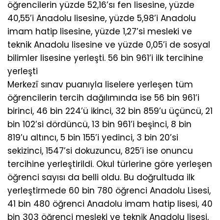
öğrencilerin yüzde 52,16’sı fen lisesine, yüzde
40,55’i Anadolu lisesine, yüzde 5,98’i Anadolu
imam hatip lisesine, yüzde 1,27’si mesleki ve
teknik Anadolu lisesine ve yüzde 0,05’i de sosyal
bilimler lisesine yerleşti. 56 bin 961’i ilk tercihine
yerleşti
Merkezî sınav puanıyla liselere yerleşen tüm
öğrencilerin tercih dağılımında ise 56 bin 961’i
birinci, 46 bin 224’ü ikinci, 32 bin 859’u üçüncü, 21
bin 102’si dördüncü, 13 bin 961’i beşinci, 8 bin
819’u altıncı, 5 bin 155’i yedinci, 3 bin 20’si
sekizinci, 1547’si dokuzuncu, 825’i ise onuncu
tercihine yerleştirildi. Okul türlerine göre yerleşen
öğrenci sayısı da belli oldu. Bu doğrultuda ilk
yerleştirmede 60 bin 780 öğrenci Anadolu Lisesi,
41 bin 480 öğrenci Anadolu imam hatip lisesi, 40
bin 303 öğrenci mesleki ve teknik Anadolu lisesi,