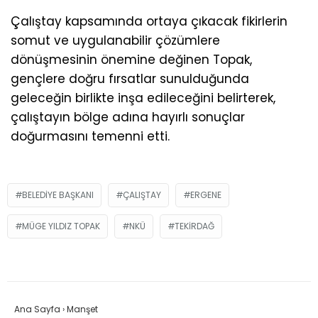
Çalıştay kapsamında ortaya çıkacak fikirlerin
somut ve uygulanabilir çözümlere
dönüşmesinin önemine değinen Topak,
gençlere doğru fırsatlar sunulduğunda
geleceğin birlikte inşa edileceğini belirterek,
çalıştayın bölge adına hayırlı sonuçlar
doğurmasını temenni etti.
BELEDIYE BAŞKANI
ÇALIŞTAY
ERGENE
MÜGE YILDIZ TOPAK
NKÜ
TEKIRDAĞ
Ana Sayfa
›
Manşet