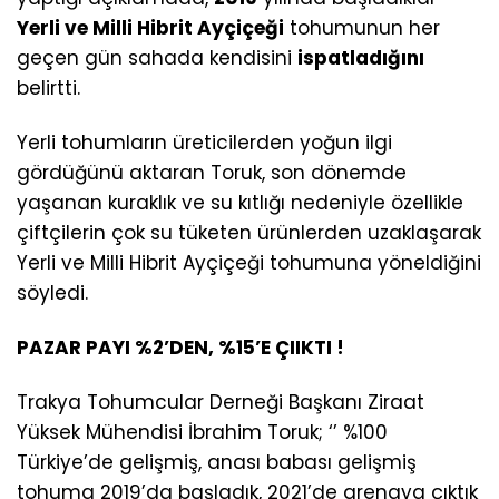
Yerli ve Milli Hibrit Ayçiçeği
tohumunun her
geçen gün sahada kendisini
ispatladığını
belirtti.
Yerli tohumların üreticilerden yoğun ilgi
gördüğünü aktaran Toruk, son dönemde
yaşanan kuraklık ve su kıtlığı nedeniyle özellikle
çiftçilerin çok su tüketen ürünlerden uzaklaşarak
Yerli ve Milli Hibrit Ayçiçeği tohumuna yöneldiğini
söyledi.
PAZAR PAYI %2’DEN, %15’E ÇIIKTI !
Trakya Tohumcular Derneği Başkanı Ziraat
Yüksek Mühendisi İbrahim Toruk; ‘’ %100
Türkiye’de gelişmiş, anası babası gelişmiş
tohuma 2019’da başladık, 2021’de arenaya çıktık