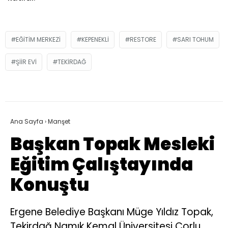
EĞITIM MERKEZI
KEPENEKLI
RESTORE
SARI TOHUM
ŞIIR EVI
TEKIRDAĞ
Ana Sayfa
›
Manşet
Başkan Topak Mesleki
Eğitim Çalıştayında
Konuştu
Ergene Belediye Başkanı Müge Yıldız Topak,
Tekirdağ Namık Kemal Üniversitesi Çorlu