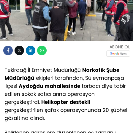
ABONE OL
Tekirdağ İl Emniyet Müdürlüğü
Narkotik Şube
Müdürlüğü
ekipleri tarafından, Süleymanpaşa
ilçesi
Aydoğdu mahallesinde
torbacı diye tabir
edilen sokak satıcılarına operasyon
gerçekleştirdi.
Helikopter destekli
gerçekleştirilen şafak operasyonunda 20 şüpheli
gözaltına alındı.
Belirlenen adreslere düzenlenen eş zamanlı