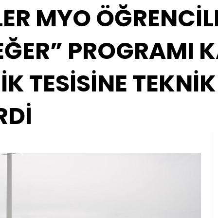
LER MYO ÖĞRENCİL
EĞER” PROGRAMI 
İK TESİSİNE TEKNİK
RDİ