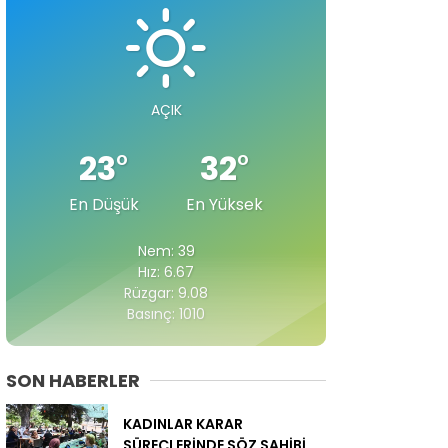
AÇIK
23
°
32
°
En Düşük
En Yüksek
Nem: 39
Hız: 6.67
Rüzgar: 9.08
Basınç: 1010
SON HABERLER
KADINLAR KARAR
SÜREÇLERİNDE SÖZ SAHİBİ