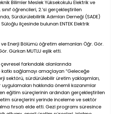
nik Bilimler Meslek Yüksekokulu Elektrik ve
sınıf öğrencileri, 2.’si gerçekleştirilen
a, Sürdürülebilirlik Adımları Derneği (SADE)
nin Süloğlu ilçesinde bulunan ENTEK Elektrik
k ve Enerji Bölümü öğretim elemanları Öğr. Gör.
ör. Gürkan MUTLU eşlik etti.
ve çevresel farkındalık alanlarında
ine katkı sağlamayı amaçlayan “Geleceğe
i sektörü, sürdürülebilir üretim yaklaşımları,
r uygulamaları hakkında önemli kazanımlar
 eğitim süreçlerinin ardından gerçekleştirilen
 üretim süreçlerini yerinde inceleme ve sektör
lma fırsatı elde etti. Gezi programı süresince
ik altyapı, enerji üretim süreçleri, işletme