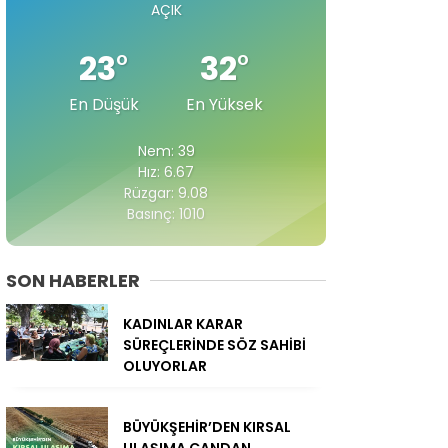
AÇIK
23
°
32
°
En Düşük
En Yüksek
Nem: 39
Hız: 6.67
Rüzgar: 9.08
Basınç: 1010
SON HABERLER
KADINLAR KARAR
SÜREÇLERİNDE SÖZ SAHİBİ
OLUYORLAR
BÜYÜKŞEHİR’DEN KIRSAL