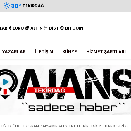
30
°
TEKIRDAĞ
LAR
EURO
ALTIN
BİST
BITCOIN
YAZARLAR
İLETIŞIM
KÜNYE
HIZMET ŞARTLARI
CEĞE DEĞER” PROGRAMI KAPSAMINDA ENTEK ELEKTRİK TESİSİNE TEKNİK GEZİ GE