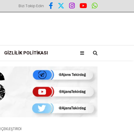
Bizi Takip Edin
GIZLILIK POLITIKASI
RÇEKLEŞTİRDİ