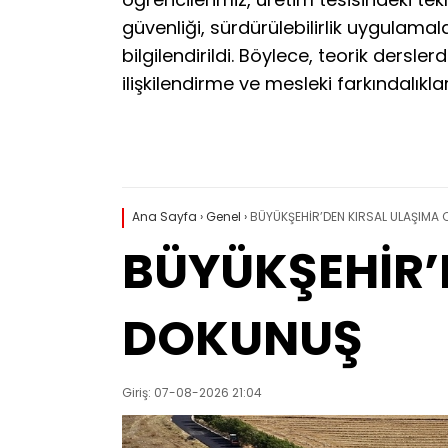
güvenliği, sürdürülebilirlik uygulamal
bilgilendirildi. Böylece, teorik dersle
ilişkilendirme ve mesleki farkındalıkl
Ana Sayfa
›
Genel
›
BÜYÜKŞEHİR’DEN KIRSAL ULAŞIMA
BÜYÜKŞEHİR’
DOKUNUŞ
Giriş: 07-08-2026 21:04