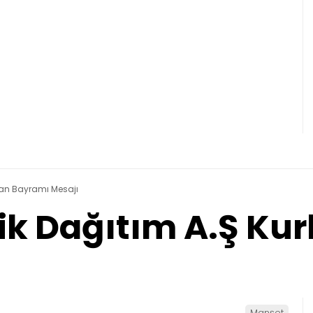
rban Bayramı Mesajı
rik Dağıtım A.Ş K
Manşet