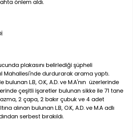
gahta önlem aldı.
İ
ucunda plakasını belirlediği şüpheli
Yıl Mahallesi'nde durdurarak arama yaptı.
e bulunan L.B, O.K, A.D. ve M.A'nın üzerlerinde
rinde çeşitli işaretler bulunan sikke ile 71 tane
2 kazma, 2 çapa, 2 bakır çubuk ve 4 adet
tına alınan bulunan L.B, O.K, A.D. ve M.A adlı
dından serbest bırakıldı.