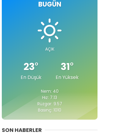
BUGÜN
AÇIK
23
°
31
°
En Düşük
En Yüksek
Nem: 40
Hız: 7.13
Rüzgar: 9.57
Basınç: 1010
SON HABERLER