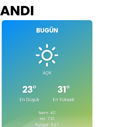
LANDI
BUGÜN
AÇIK
23
°
31
°
En Düşük
En Yüksek
Nem: 40
Hız: 7.13
Rüzgar: 9.57