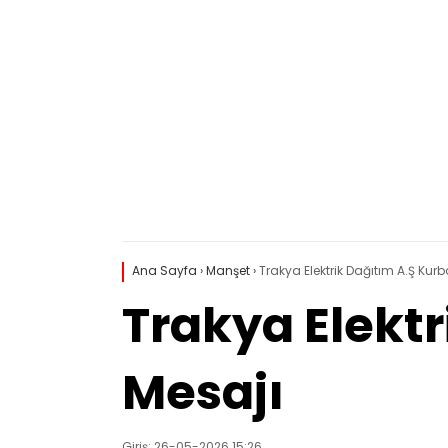
Ana Sayfa
›
Manşet
›
Trakya Elektrik Dağıtım A.Ş Ku
Trakya Elekt
Mesajı
Giriş: 26-05-2026 15:26