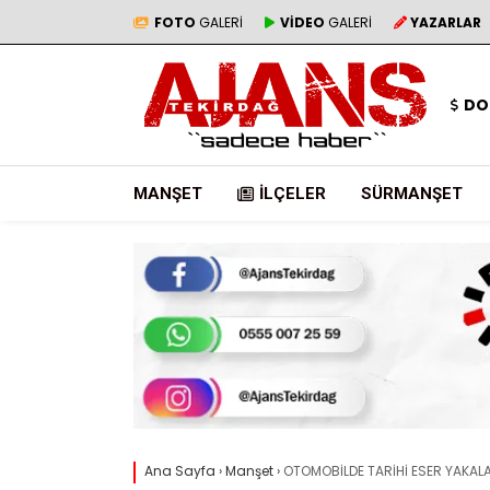
FOTO
GALERİ
VİDEO
GALERİ
YAZARLAR
DO
MANŞET
İLÇELER
SÜRMANŞET
Ana Sayfa
›
Manşet
›
OTOMOBİLDE TARİHİ ESER YAKAL