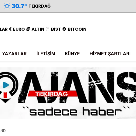
30.7
°
TEKIRDAĞ
LAR
EURO
ALTIN
BİST
BITCOIN
YAZARLAR
İLETIŞIM
KÜNYE
HIZMET ŞARTLARI
ANDI