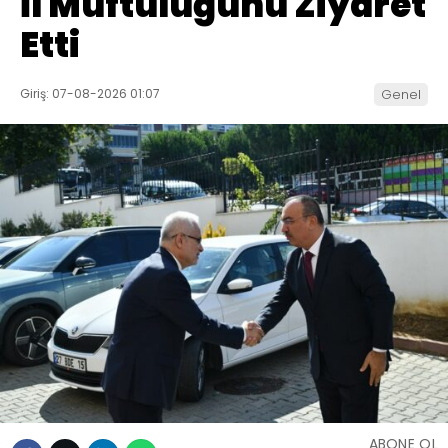
İl Müftülüğünü Ziyaret
Etti
Giriş: 07-08-2026 01:07
Genel
ABONE OL