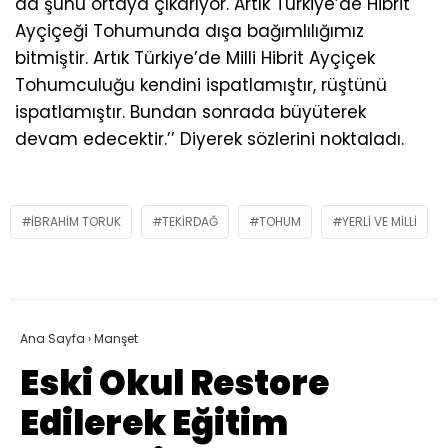
da şunu ortaya çıkarıyor. Artık Türkiye’de Hibrit
Ayçiçeği Tohumunda dışa bağımlılığımız
bitmiştir. Artık Türkiye’de Milli Hibrit Ayçiçek
Tohumculuğu kendini ispatlamıştır, rüştünü
ispatlamıştır. Bundan sonrada büyüterek
devam edecektir.’’ Diyerek sözlerini noktaladı.
IBRAHIM TORUK
TEKIRDAĞ
TOHUM
YERLI VE MILLI
Ana Sayfa
›
Manşet
Eski Okul Restore
Edilerek Eğitim