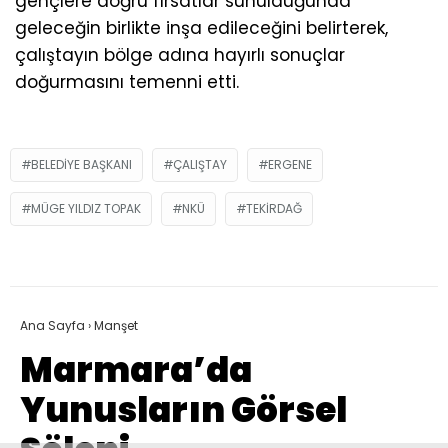
gençlere doğru fırsatlar sunulduğunda
geleceğin birlikte inşa edileceğini belirterek,
çalıştayın bölge adına hayırlı sonuçlar
doğurmasını temenni etti.
BELEDIYE BAŞKANI
ÇALIŞTAY
ERGENE
MÜGE YILDIZ TOPAK
NKÜ
TEKIRDAĞ
Ana Sayfa
›
Manşet
Marmara’da
Yunusların Görsel