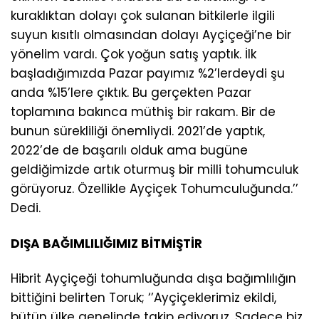
kuraklıktan dolayı çok sulanan bitkilerle ilgili
suyun kısıtlı olmasından dolayı Ayçiçeği’ne bir
yönelim vardı. Çok yoğun satış yaptık. İlk
başladığımızda Pazar payımız %2’lerdeydi şu
anda %15’lere çıktık. Bu gerçekten Pazar
toplamına bakınca müthiş bir rakam. Bir de
bunun sürekliliği önemliydi. 2021’de yaptık,
2022’de de başarılı olduk ama bugüne
geldiğimizde artık oturmuş bir milli tohumculuk
görüyoruz. Özellikle Ayçiçek Tohumculuğunda.’’
Dedi.
DIŞA BAĞIMLILIĞIMIZ BİTMİŞTİR
Hibrit Ayçiçeği tohumluğunda dışa bağımlılığın
bittiğini belirten Toruk; ‘’Ayçiçeklerimiz ekildi,
bütün ülke genelinde takip ediyoruz. Sadece biz