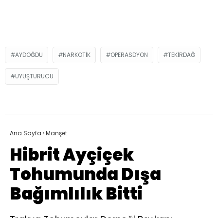
AYDOĞDU
NARKOTIK
OPERASDYON
TEKIRDAĞ
UYUŞTURUCU
Ana Sayfa
›
Manşet
Hibrit Ayçiçek
Tohumunda Dışa
Bağımlılık Bitti