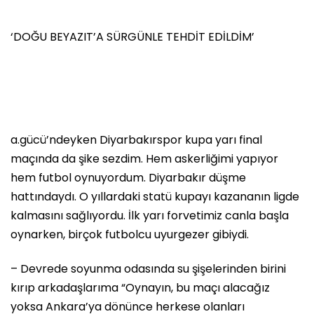
‘DOĞU BEYAZIT’A SÜRGÜNLE TEHDİT EDİLDİM’
a.gücü’ndeyken Diyarbakırspor kupa yarı final
maçında da şike sezdim. Hem askerliğimi yapıyor
hem futbol oynuyordum. Diyarbakır düşme
hattındaydı. O yıllardaki statü kupayı kazananın ligde
kalmasını sağlıyordu. İlk yarı forvetimiz canla başla
oynarken, birçok futbolcu uyurgezer gibiydi.
– Devrede soyunma odasında su şişelerinden birini
kırıp arkadaşlarıma “Oynayın, bu maçı alacağız
yoksa Ankara’ya dönünce herkese olanları