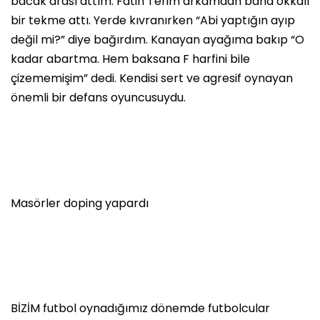
bacak arası attım. Fatih Terim arkamdan bana okkalı
bir tekme attı. Yerde kıvranırken “Abi yaptığın ayıp
değil mi?” diye bağırdım. Kanayan ayağıma bakıp “O
kadar abartma. Hem baksana F harfini bile
çizememişim” dedi. Kendisi sert ve agresif oynayan
önemli bir defans oyuncusuydu.
Masörler doping yapardı
BİZİM futbol oynadığımız dönemde futbolcular