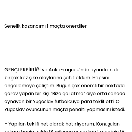
Senelik kazancımı 1 maçta önerdiler
GENÇLERBİRLİĞİ ve Anka-ragücü’nde oynarken de
birçok kez şike olaylarına şahit oldum. Hepsini
engellemeye çalıştım. Bugün çok önemli bir noktada
görev yapan bir kişi “Bize gol atma” diye orta sahada
oynayan bir Yugoslav futbolcuya para teklif etti. O
Yugoslav oyuncunun maçta penaltı yapmasını istedi.
– Yapılan teklifi net olarak hatırlıyorum. Konuşulan
rakam benim yılda 18 milyona oynarken 1 maç için 15