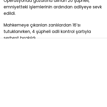
Operasyonda gözaltına alınan 20 şüpheli,
emniyetteki işlemlerinin ardından adliyeye sevk
edildi.
Mahkemeye çıkarılan zanlılardan 16’sı
tutuklanırken, 4 şüpheli adli kontrol şartıyla
serbest bırakıldı.
AYDOĞDU
NARKOTIK
OPERASDYON
TEKIRDAĞ
UYUŞTURUCU