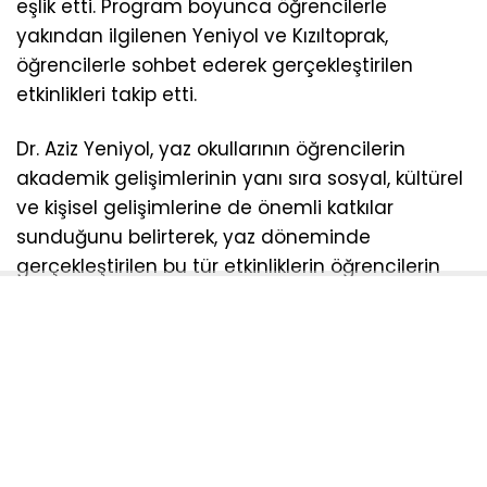
eşlik etti. Program boyunca öğrencilerle
yakından ilgilenen Yeniyol ve Kızıltoprak,
öğrencilerle sohbet ederek gerçekleştirilen
etkinlikleri takip etti.
Dr. Aziz Yeniyol, yaz okullarının öğrencilerin
akademik gelişimlerinin yanı sıra sosyal, kültürel
ve kişisel gelişimlerine de önemli katkılar
sunduğunu belirterek, yaz döneminde
gerçekleştirilen bu tür etkinliklerin öğrencilerin
öğrenme süreçlerini desteklediğini ve arkadaşlık
bağlarını güçlendirdiğini ifade etti.
Program kapsamında öğretmen ve idarecilerle
de bir araya gelen İl Millî Eğitim Müdürü Dr. Aziz
Yeniyol, yürütülen yaz okulu faaliyetleri hakkında
değerlendirmelerde bulundu.