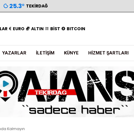
25.3
°
TEKIRDAĞ
LAR
EURO
ALTIN
BİST
BITCOIN
YAZARLAR
İLETIŞIM
KÜNYE
HIZMET ŞARTLARI
mda Kalmayın