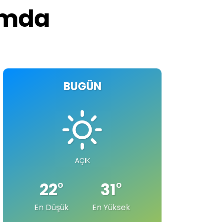
umda
BUGÜN
AÇIK
22
°
31
°
En Düşük
En Yüksek