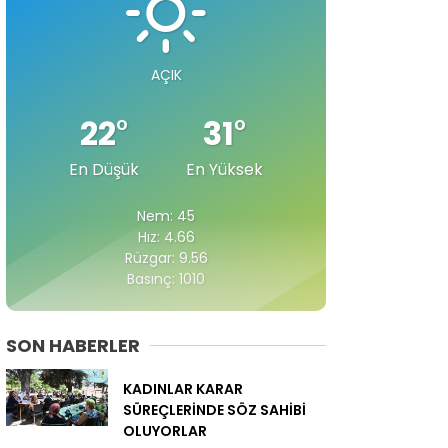
AÇIK
22
°
31
°
En Düşük
En Yüksek
Nem: 45
Hız: 4.66
Rüzgar: 9.56
Basınç: 1010
SON HABERLER
KADINLAR KARAR
SÜREÇLERİNDE SÖZ SAHİBİ
OLUYORLAR