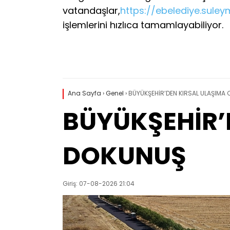
vatandaşlar,
https://ebelediye.suley
işlemlerini hızlıca tamamlayabiliyor.
Ana Sayfa
›
Genel
›
BÜYÜKŞEHİR’DEN KIRSAL ULAŞIMA
BÜYÜKŞEHİR’
DOKUNUŞ
Giriş: 07-08-2026 21:04