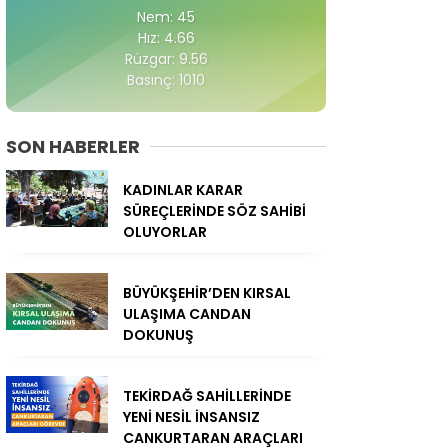
Nem: 45
Hız: 4.66
Rüzgar: 9.56
Basınç: 1010
SON HABERLER
KADINLAR KARAR
SÜREÇLERİNDE SÖZ SAHİBİ
OLUYORLAR
BÜYÜKŞEHİR’DEN KIRSAL
ULAŞIMA CANDAN
DOKUNUŞ
TEKİRDAĞ SAHİLLERİNDE
YENİ NESİL İNSANSIZ
CANKURTARAN ARAÇLARI