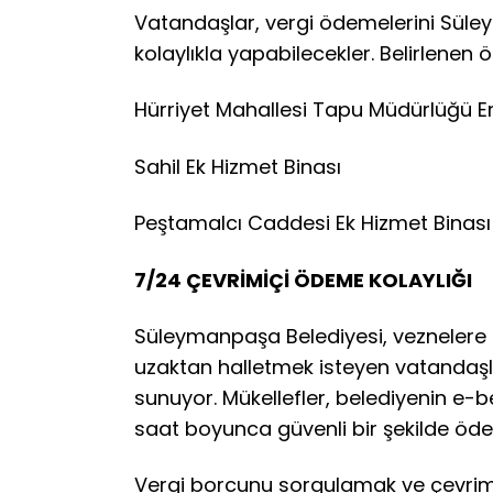
Vatandaşlar, vergi ödemelerini Süley
kolaylıkla yapabilecekler. Belirlenen 
Hürriyet Mahallesi Tapu Müdürlüğü E
Sahil Ek Hizmet Binası
Peştamalcı Caddesi Ek Hizmet Binası
7/24 ÇEVRİMİÇİ ÖDEME KOLAYLIĞI
Süleymanpaşa Belediyesi, veznelere 
uzaktan halletmek isteyen vatandaşla
sunuyor. Mükellefler, belediyenin e-
saat boyunca güvenli bir şekilde ödem
Vergi borcunu sorgulamak ve çevri