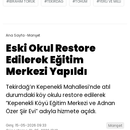
IBRAHIM TORUK
TEKIRDAĞ
TOHUM
YERLI VE MILLI
Ana Sayfa
›
Manşet
Eski Okul Restore
Edilerek Eğitim
Merkezi Yapıldı
Tekirdağ’ın Kepenekli Mahallesi’nde atıl
durumdaki köy okulu restore edilerek
“Kepenekli Köyü Eğitim Merkezi ve Adnan
Özer Şiir Evi” adıyla hizmete açıldı.
Giriş: 15-05-2026 09:33
Manşet