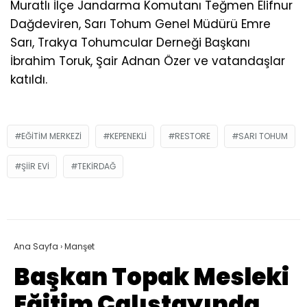
Muratlı İlçe Jandarma Komutanı Teğmen Elifnur
Dağdeviren, Sarı Tohum Genel Müdürü Emre
Sarı, Trakya Tohumcular Derneği Başkanı
İbrahim Toruk, Şair Adnan Özer ve vatandaşlar
katıldı.
EĞITIM MERKEZI
KEPENEKLI
RESTORE
SARI TOHUM
ŞIIR EVI
TEKIRDAĞ
Ana Sayfa
›
Manşet
Başkan Topak Mesleki
Eğitim Çalıştayında