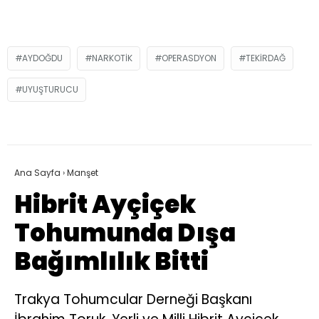
AYDOĞDU
NARKOTIK
OPERASDYON
TEKIRDAĞ
UYUŞTURUCU
Ana Sayfa
›
Manşet
Hibrit Ayçiçek
Tohumunda Dışa
Bağımlılık Bitti
Trakya Tohumcular Derneği Başkanı