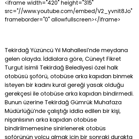
<iframe width="420" height="315"
src="//www.youtube.com/embed/V2_yvnit8Jo"
frameborder="0" allowfullscreen></iframe>
Tekirdağ Yüzüncü Yıl Mahallesi’nde meydana
gelen olayda. İddialara göre, Cüneyt Fikret
Turgut isimli Tekirdağ Belediyesi özel halk
otobüsü şoförü, otobüse arka kapıdan binmek
isteyen bir kadını kural gereği yasak olduğu
gerekçesi ile otobüse arka kapıdan bindirmedi.
Bunun üzerine Tekirdağ Gümrük Muhafaza
Müdürlüğü’nde çalıştığı iddia edilen bir kişi,
nişanlısının arka kapıdan otobüse
bindirilmemesine sinirlenerek otobüs
şoförünün yolcu almak için bir sonraki durakta