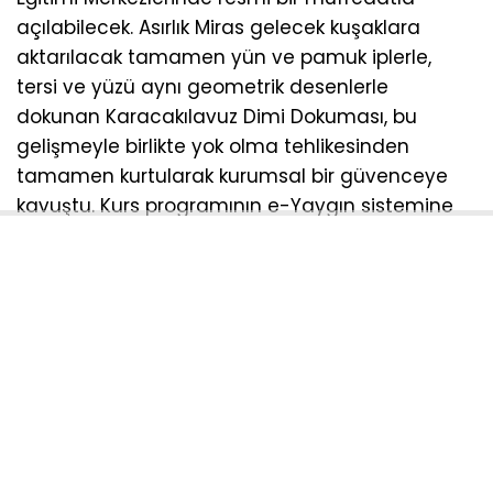
açılabilecek. Asırlık Miras gelecek kuşaklara
aktarılacak tamamen yün ve pamuk iplerle,
tersi ve yüzü aynı geometrik desenlerle
dokunan Karacakılavuz Dimi Dokuması, bu
gelişmeyle birlikte yok olma tehlikesinden
tamamen kurtularak kurumsal bir güvenceye
kavuştu. Kurs programının e-Yaygın sistemine
dahil edilmesiyle şu kazanımlar hedefleniyor;
Türkiye genelinde tüm kurslarda aslına uygun
müfredat uygulanacak. Kursu başarıyla
tamamlayan kursiyerler, Millî Eğitim Bakanlığı
onaylı resmi sertifika alarak usta öğretici
olabilecek ve üretim merkezlerinde istihdam
edilebilecek. Yerel kalkınma desteklenecek,
geleneksel el sanatımız modern tasarımlarla
buluşarak ekonomiye kazandırılacak.