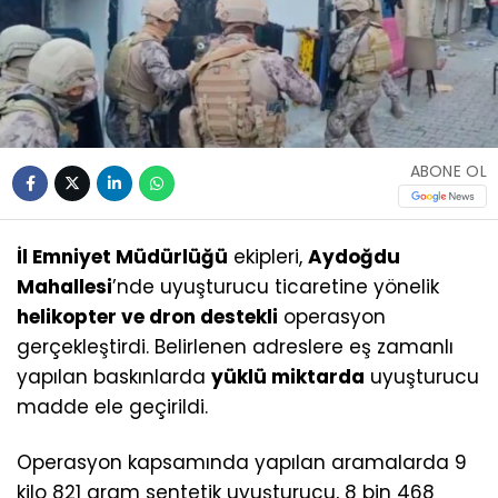
ABONE OL
İl Emniyet Müdürlüğü
ekipleri,
Aydoğdu
Mahallesi
’nde uyuşturucu ticaretine yönelik
helikopter ve dron destekli
operasyon
gerçekleştirdi. Belirlenen adreslere eş zamanlı
yapılan baskınlarda
yüklü miktarda
uyuşturucu
madde ele geçirildi.
Operasyon kapsamında yapılan aramalarda 9
kilo 821 gram sentetik uyuşturucu, 8 bin 468