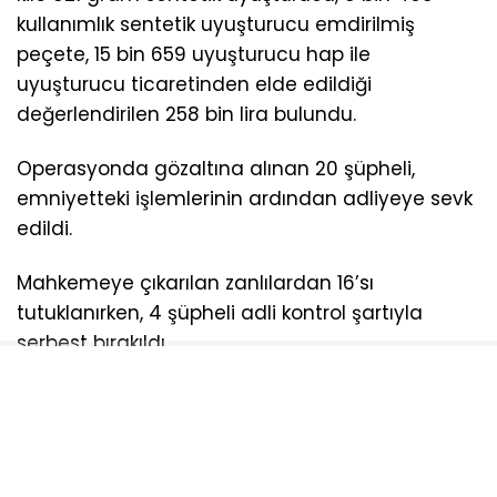
kullanımlık sentetik uyuşturucu emdirilmiş
peçete, 15 bin 659 uyuşturucu hap ile
uyuşturucu ticaretinden elde edildiği
değerlendirilen 258 bin lira bulundu.
Operasyonda gözaltına alınan 20 şüpheli,
emniyetteki işlemlerinin ardından adliyeye sevk
edildi.
Mahkemeye çıkarılan zanlılardan 16’sı
tutuklanırken, 4 şüpheli adli kontrol şartıyla
serbest bırakıldı.
AYDOĞDU
NARKOTIK
OPERASDYON
TEKIRDAĞ