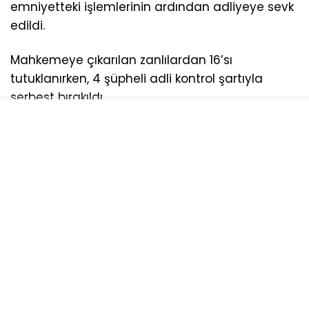
emniyetteki işlemlerinin ardından adliyeye sevk
edildi.
Mahkemeye çıkarılan zanlılardan 16’sı
tutuklanırken, 4 şüpheli adli kontrol şartıyla
serbest bırakıldı.
AYDOĞDU
NARKOTIK
OPERASDYON
TEKIRDAĞ
UYUŞTURUCU
Sosyal medya hesaplarımızı keşfedin