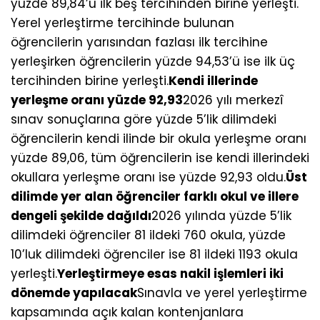
yüzde 89,84’ü ilk beş tercihinden birine yerleşti.
Yerel yerleştirme tercihinde bulunan
öğrencilerin yarısından fazlası ilk tercihine
yerleşirken öğrencilerin yüzde 94,53’ü ise ilk üç
tercihinden birine yerleşti.
Kendi illerinde
yerleşme oranı yüzde 92,93
2026 yılı merkezî
sınav sonuçlarına göre yüzde 5’lik dilimdeki
öğrencilerin kendi ilinde bir okula yerleşme oranı
yüzde 89,06, tüm öğrencilerin ise kendi illerindeki
okullara yerleşme oranı ise yüzde 92,93 oldu.
Üst
dilimde yer alan öğrenciler farklı okul ve illere
dengeli şekilde dağıldı
2026 yılında yüzde 5’lik
dilimdeki öğrenciler 81 ildeki 760 okula, yüzde
10’luk dilimdeki öğrenciler ise 81 ildeki 1193 okula
yerleşti.
Yerleştirmeye esas nakil işlemleri iki
dönemde yapılacak
Sınavla ve yerel yerleştirme
kapsamında açık kalan kontenjanlara