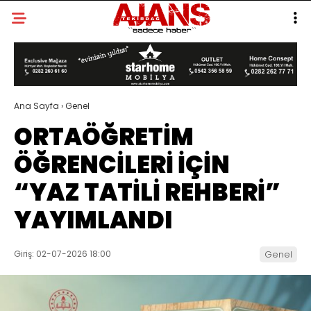
Ana Sayfa
›
Genel
ORTAÖĞRETİM
ÖĞRENCİLERİ İÇİN
“YAZ TATİLİ REHBERİ”
YAYIMLANDI
Giriş: 02-07-2026 18:00
Genel