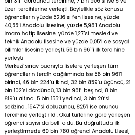
bin 311’i dördüncü tercihine, 7 bin 906’sı ise 5 ve
üzeri tercihlerine yerleşti. Böylelikle söz konusu
öğrencilerin yüzde 52,16’sı fen lisesine, yüzde
40,55’i Anadolu lisesine, yüzde 5,98’i Anadolu
imam hatip lisesine, yüzde 1,27’si mesleki ve
teknik Anadolu lisesine ve yüzde 0,05’i de sosyal
bilimler lisesine yerleşti. 56 bin 961’i ilk tercihine
yerleşti
Merkezî sınav puanıyla liselere yerleşen tüm
öğrencilerin tercih dağılımında ise 56 bin 961’i
birinci, 46 bin 224’ü ikinci, 32 bin 859’u üçüncü, 21
bin 102’si dördüncü, 13 bin 961’i beşinci, 8 bin
819’u altıncı, 5 bin 155’i yedinci, 3 bin 20’si
sekizinci, 1547’si dokuzuncu, 825’i ise onuncu
tercihine yerleştirildi. Okul türlerine göre yerleşen
öğrenci sayısı da belli oldu. Bu doğrultuda ilk
yerleştirmede 60 bin 780 öğrenci Anadolu Lisesi,