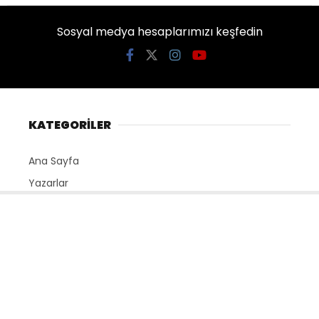
Sosyal medya hesaplarımızı keşfedin
KATEGORİLER
Ana Sayfa
Yazarlar
Künye
Gizlilik Politikası
İletişim
SERVİSLER
Nöbetçi Eczaneler