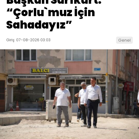
Başkan Sarıkurt:
“Çorlu`muz İçin
Sahadayız”
Giriş: 07-08-2026 03:03
Genel