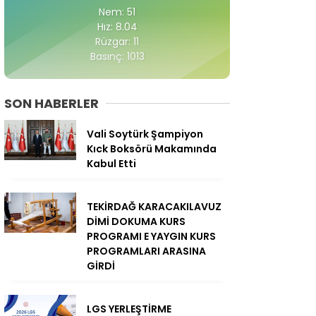
Nem: 51
Hız: 8.04
Rüzgar: 11
Basınç: 1013
SON HABERLER
Vali Soytürk Şampiyon
Kıck Boksörü Makamında
Kabul Etti
TEKİRDAĞ KARACAKILAVUZ
DİMİ DOKUMA KURS
PROGRAMI E YAYGIN KURS
PROGRAMLARI ARASINA
GİRDİ
LGS YERLEŞTİRME