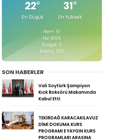
22
°
31
°
En Düşük
En Yüksek
Nem: 51
Hız: 8.04
Rüzgar: 11
Basınç: 1013
SON HABERLER
Vali Soytürk Şampiyon
Kıck Boksörü Makamında
Kabul Etti
TEKİRDAĞ KARACAKILAVUZ
DİMİ DOKUMA KURS
PROGRAMI E YAYGIN KURS
PROGRAMLARI ARASINA