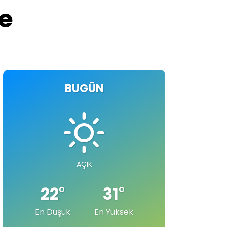
ve
BUGÜN
AÇIK
22
°
31
°
En Düşük
En Yüksek