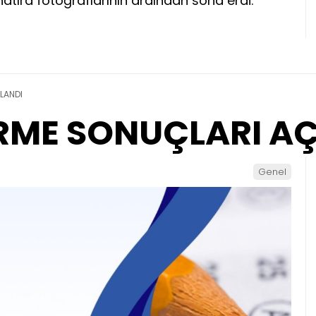
hatıra fotoğraflarının ardından sona erdi.
LANDI
İRME SONUÇLARI A
Genel