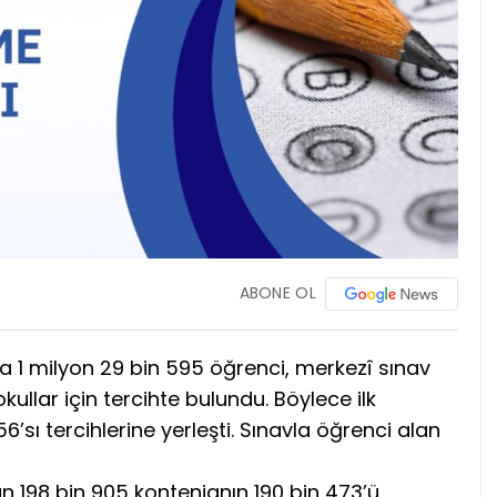
ABONE OL
 1 milyon 29 bin 595 öğrenci, merkezî sınav
kullar için tercihte bulundu. Böylece ilk
’sı tercihlerine yerleşti. Sınavla öğrenci alan
an 198 bin 905 kontenjanın 190 bin 473’ü