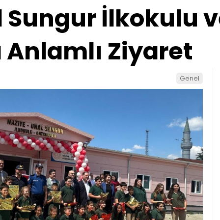
 Sungur İlkokulu 
 Anlamlı Ziyaret
Genel