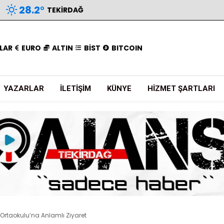
28.2
°
TEKIRDAĞ
LAR
EURO
ALTIN
BİST
BITCOIN
YAZARLAR
İLETIŞIM
KÜNYE
HIZMET ŞARTLARI
 Ortaokulu’na Anlamlı Ziyaret