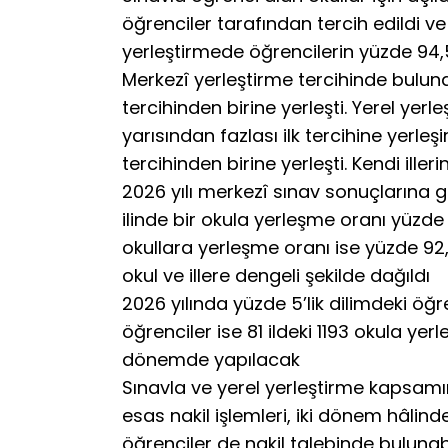
öğrenciler tarafından tercih edildi ve
yerleştirmede öğrencilerin yüzde 94,53
Merkezî yerleştirme tercihinde buluna
tercihinden birine yerleşti. Yerel yer
yarısından fazlası ilk tercihine yerleş
tercihinden birine yerleşti. Kendi ill
2026 yılı merkezî sınav sonuçlarına g
ilinde bir okula yerleşme oranı yüzde 
okullara yerleşme oranı ise yüzde 92,9
okul ve illere dengeli şekilde dağıldı
2026 yılında yüzde 5’lik dilimdeki öğre
öğrenciler ise 81 ildeki 1193 okula yerl
dönemde yapılacak
Sınavla ve yerel yerleştirme kapsamı
esas nakil işlemleri, iki dönem hâlind
öğrenciler de nakil talebinde bulunabi