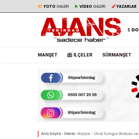
FOTO
GALERİ
VİDEO
GALERİ
YAZARLAR
DO
MANŞET
İLÇELER
SÜRMANŞET
Ana Sayfa
›
Genel
›
Naziye – Ünal Sungur İlkokulu ve