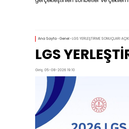
gerçekleştirilen sohbetler ve çekilen 
Ana Sayfa
›
Genel
›
LGS YERLEŞTİRME SONUÇLARI AÇIK
LGS YERLEŞT
Giriş: 05-08-2026 19:10