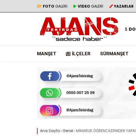
FOTO
GALERİ
VİDEO
GALERİ
YAZARLAR
DO
MANŞET
İLÇELER
SÜRMANŞET
Ana Sayfa
›
Genel
›
MİMARLIK ÖĞRENCİLERİNDEN YAPAY