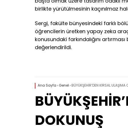
başta olmak üzere tasarım odaklı mes
birlikte yürütülmesinin kaçınılmaz hale 
Sergi, fakülte bünyesindeki farklı bölü
öğrencilerin üretken yapay zeka araç
konusundaki farkındalığını artırması
değerlendirildi.
Ana Sayfa
›
Genel
›
BÜYÜKŞEHİR’DEN KIRSAL ULAŞIMA
BÜYÜKŞEHİR’
DOKUNUŞ