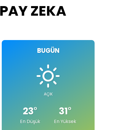
PAY ZEKA
BUGÜN
AÇIK
23
°
31
°
En Düşük
En Yüksek