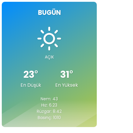
BUGÜN
AÇIK
23
°
31
°
En Düşük
En Yüksek
Nem: 43
Hız: 6.23
Rüzgar: 8.42
Basınç: 1010